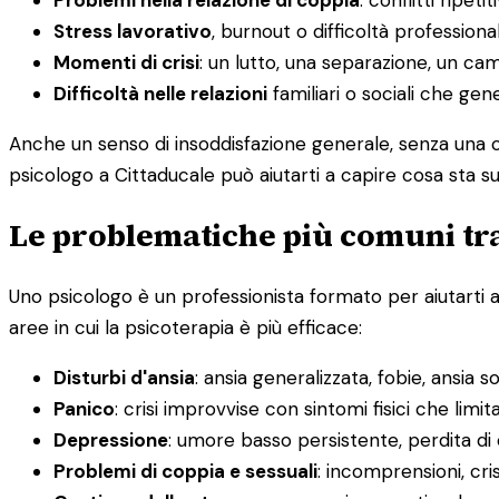
Problemi nella relazione di coppia
: conflitti ripet
Stress lavorativo
, burnout o difficoltà professiona
Momenti di crisi
: un lutto, una separazione, un c
Difficoltà nelle relazioni
familiari o sociali che ge
Anche un senso di insoddisfazione generale, senza una c
psicologo a Cittaducale può aiutarti a capire cosa sta s
Le problematiche più comuni tra
Uno psicologo è un professionista formato per aiutarti 
aree in cui la psicoterapia è più efficace:
Disturbi d'ansia
: ansia generalizzata, fobie, ansia s
Panico
: crisi improvvise con sintomi fisici che limit
Depressione
: umore basso persistente, perdita di
Problemi di coppia e sessuali
: incomprensioni, cris