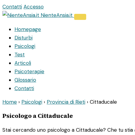
Vai
Contatti
Accesso
al
NienteAnsia.it
contenuto
Homepage
Disturbi
Psicologi
Test
Articoli
Psicoterapie
Glossario
Contatti
Home
›
Psicologi
›
Provincia di Rieti
›
Cittaducale
Psicologo a Cittaducale
Stai cercando uno psicologo a Cittaducale? Che tu stia 