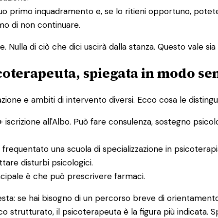
un suo primo inquadramento e, se lo ritieni opportuno, po
simo di non continuare.
 Nulla di ciò che dici uscirà dalla stanza. Questo vale sia p
icoterapeuta, spiegata in modo se
one e ambiti di intervento diversi. Ecco cosa le distingu
+ iscrizione all'Albo. Può fare consulenza, sostegno psicol
frequentato una scuola di specializzazione in psicoterap
are disturbi psicologici.
incipale è che può prescrivere farmaci.
questa: se hai bisogno di un percorso breve di orientament
co strutturato, il psicoterapeuta è la figura più indicata.