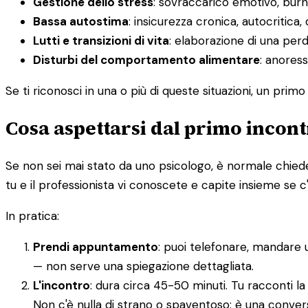
Gestione dello stress
: sovraccarico emotivo, burno
Bassa autostima
: insicurezza cronica, autocritica, 
Lutti e transizioni di vita
: elaborazione di una pe
Disturbi del comportamento alimentare
: anoress
Se ti riconosci in una o più di queste situazioni, un prim
Cosa aspettarsi dal primo incont
Se non sei mai stato da uno psicologo, è normale chieder
tu e il professionista vi conoscete e capite insieme se c
In pratica:
Prendi appuntamento
: puoi telefonare, mandare 
— non serve una spiegazione dettagliata.
L'incontro
: dura circa 45-50 minuti. Tu racconti la
Non c'è nulla di strano o spaventoso: è una conver