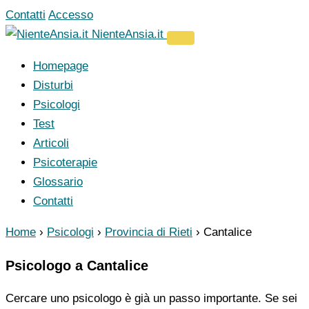
Vai
Contatti
Accesso
al
NienteAnsia.it
contenuto
Homepage
Disturbi
Psicologi
Test
Articoli
Psicoterapie
Glossario
Contatti
Home
›
Psicologi
›
Provincia di Rieti
›
Cantalice
Psicologo a Cantalice
Cercare uno psicologo è già un passo importante. Se sei