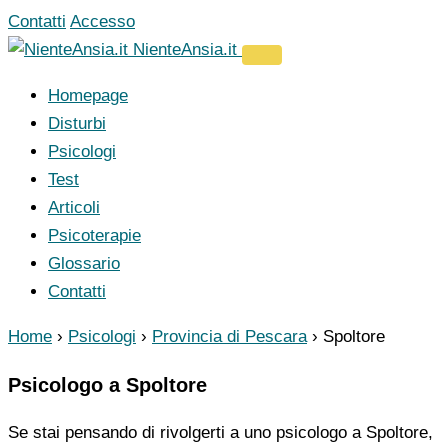
Vai
Contatti
Accesso
al
NienteAnsia.it
contenuto
Homepage
Disturbi
Psicologi
Test
Articoli
Psicoterapie
Glossario
Contatti
Home
›
Psicologi
›
Provincia di Pescara
›
Spoltore
Psicologo a Spoltore
Se stai pensando di rivolgerti a uno psicologo a Spoltore,