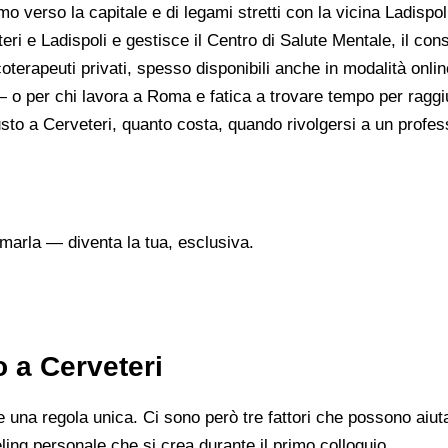
o verso la capitale e di legami stretti con la vicina Ladispoli
i e Ladispoli e gestisce il Centro di Salute Mentale, il consulto
oterapeuti privati, spesso disponibili anche in modalità onlin
— o per chi lavora a Roma e fatica a trovare tempo per raggi
sto a Cerveteri, quanto costa, quando rivolgersi a un professi
marla — diventa la tua, esclusiva.
 a Cerveteri
na regola unica. Ci sono però tre fattori che possono aiutarti
eeling personale che si crea durante il primo colloquio.