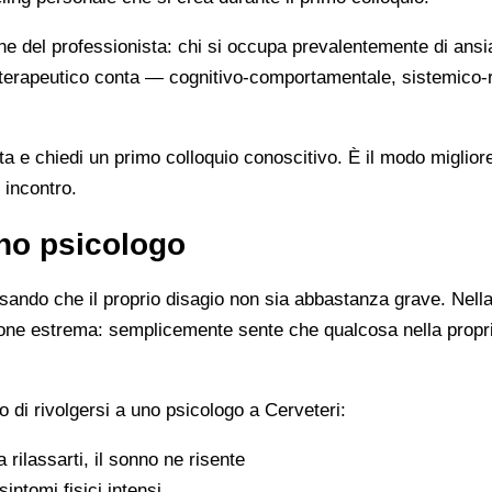
ne del professionista: chi si occupa prevalentemente di ansi
cio terapeutico conta — cognitivo-comportamentale, sistemic
ista e chiedi un primo colloquio conoscitivo. È il modo miglio
 incontro.
no psicologo
ando che il proprio disagio non sia abbastanza grave. Nella 
zione estrema: semplicemente sente che qualcosa nella propr
 di rivolgersi a uno psicologo a Cerveteri:
 a rilassarti, il sonno ne risente
sintomi fisici intensi