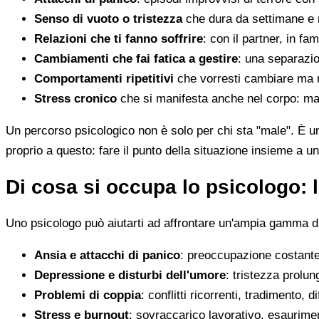
Senso di vuoto o tristezza
che dura da settimane e 
Relazioni che ti fanno soffrire
: con il partner, in fam
Cambiamenti che fai fatica a gestire
: una separazion
Comportamenti ripetitivi
che vorresti cambiare ma n
Stress cronico
che si manifesta anche nel corpo: mal 
Un percorso psicologico non è solo per chi sta "male". È u
proprio a questo: fare il punto della situazione insieme a un
Di cosa si occupa lo psicologo: l
Uno psicologo può aiutarti ad affrontare un'ampia gamma di 
Ansia e attacchi di panico
: preoccupazione costante,
Depressione e disturbi dell'umore
: tristezza prolun
Problemi di coppia
: conflitti ricorrenti, tradimento, 
Stress e burnout
: sovraccarico lavorativo, esaurimen