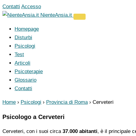
Vai
Contatti
Accesso
al
NienteAnsia.it
contenuto
Homepage
Disturbi
Psicologi
Test
Articoli
Psicoterapie
Glossario
Contatti
Home
›
Psicologi
›
Provincia di Roma
›
Cerveteri
Psicologo a Cerveteri
Cerveteri, con i suoi circa
37.000 abitanti
, è il principale 