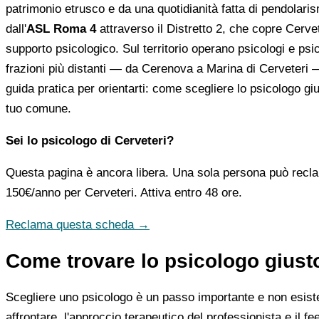
patrimonio etrusco e da una quotidianità fatta di pendolarism
dall'
ASL Roma 4
attraverso il Distretto 2, che copre Cerveter
supporto psicologico. Sul territorio operano psicologi e psic
frazioni più distanti — da Cerenova a Marina di Cerveteri 
guida pratica per orientarti: come scegliere lo psicologo giu
tuo comune.
Sei lo psicologo di Cerveteri?
Questa pagina è ancora libera. Una sola persona può recla
150€/anno
per Cerveteri. Attiva entro 48 ore.
Reclama questa scheda →
Come trovare lo psicologo giusto
Scegliere uno psicologo è un passo importante e non esiste u
affrontare, l'approccio terapeutico del professionista e il f