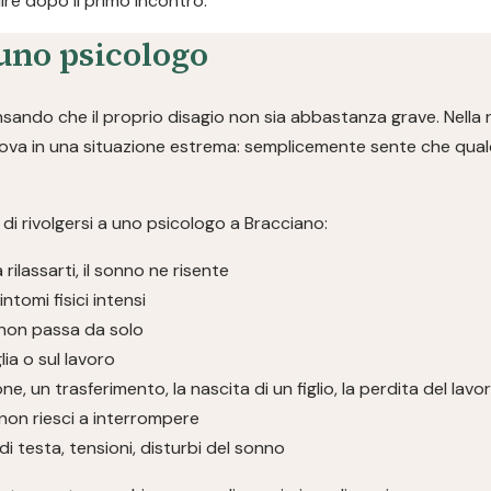
re dopo il primo incontro.
uno psicologo
ndo che il proprio disagio non sia abbastanza grave. Nella r
rova in una situazione estrema: semplicemente sente che qualc
i rivolgersi a uno psicologo a Bracciano:
a rilassarti, il sonno ne risente
ntomi fisici intensi
non passa da solo
glia o sul lavoro
ne, un trasferimento, la nascita di un figlio, la perdita del lavo
non riesci a interrompere
i testa, tensioni, disturbi del sonno