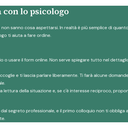
 con lo psicologo
on sanno cosa aspettarsi. In realtà è più semplice di quanto s
ogo ti aiuta a fare ordine.
io o usare il form online. Non serve spiegare tutto nel dettag
accoglie e ti lascia parlare liberamente. Ti farà alcune domand
le.
rima lettura della situazione e, se c'è interesse reciproco, prop
al segreto professionale, e il primo colloquio non ti obbliga a
te.