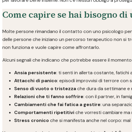
per lavorare bene insieme. Non c'è nessun obbligo a prosegui
Come capire se hai bisogno di 
Molte persone rimandano il contatto con uno psicologo pensa
delle persone che iniziano un percorso terapeutico non si t
non funziona e vuole capire come affrontarlo.
Alcuni segnali che indicano che potrebbe essere il momento d
Ansia persistente
: ti senti in allerta costante, fatichi 
Attacchi di panico
: episodi improvvisi di terrore con si
Senso di vuoto o tristezza
che dura da settimane e 
Relazioni che ti fanno soffrire
: con il partner, in fami
Cambiamenti che fai fatica a gestire
: una separazio
Comportamenti ripetitivi
che vorresti cambiare ma 
Stress cronico
che si manifesta anche nel corpo: mal d