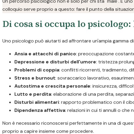
Un percorso psicologico non è solo per chi sta "male". È uno
colloquio serve proprio a questo: fare il punto della situazio
Di cosa si occupa lo psicologo: 
Uno psicologo può aiutarti ad affrontare un'ampia gamma di d
Ansia e attacchi di panico
: preoccupazione costante, 
Depressione e disturbi dell'umore
: tristezza prolu
Problemi di coppia
: conflitti ricorrenti, tradimento, d
Stress e burnout
: sovraccarico lavorativo, esaurimen
Autostima e crescita personale
: insicurezza, diffic
Lutto e perdita
: elaborazione di una perdita, separaz
Disturbi alimentari
: rapporto problematico con il cib
Dipendenza affettiva
: relazioni in cui ti annulli o c
Non è necessario riconoscersi perfettamente in una di queste
proprio a capire insieme come procedere.