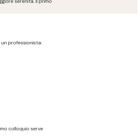
iore serenità. Il primo
 un professionista:
imo colloquio serve