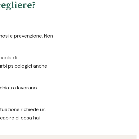
cegliere?
gnosi e prevenzione. Non
cuola di
urbi psicologici anche
ichiatra lavorano
ituazione richiede un
capire di cosa hai