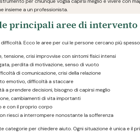
 strumento per chiunque voglia capirsi meglio e vivere con magg
ne insieme a un professionista.
le principali aree di intervento
ifficoltà. Ecco le aree per cui le persone cercano più spesso
tensione, crisi improvvise con sintomi fisici intensi
ngata, perdita di motivazione, senso di vuoto
ifficoltà di comunicazione, crisi della relazione
to emotivo, difficoltà a staccare
oltà a prendere decisioni, bisogno di capirsi meglio
ione, cambiamenti di vita importanti
o e con il proprio corpo
he non riesci a interrompere nonostante la sofferenza
 categorie per chiedere aiuto. Ogni situazione è unica e il pr