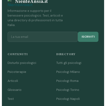
NienteAnsia.it
Informazione e supporto per il
benessere psicologico. Test, articoli e
una directory di professionisti in tutta
Italia.
ISCRIVITI
CONTENUTI
DIRECTORY
Disturbi psicologici
Tutti gli psicologi
Psicoterapie
Psicologi Milano
Articoli
Psicologi Roma
Glossario
Psicologi Torino
Test
Psicologi Napoli