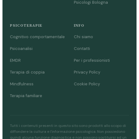
Psicologi Bologna
PSICOTERAPIE
INFO
Cognitivo comportamentale
Chi siamo
Psicoanalisi
Contatti
EMDR
Per i professionisti
Terapia di coppia
Privacy Policy
Mindfulness
Cookie Policy
Terapia familiare
Tutti i contenuti presenti in questo sito sono prodotti allo scopo di
diffondere la cultura e l'informazione psicologica. Non possiedono
quindi alcuna funzione diagnostica e non possono sostituirsi ad un