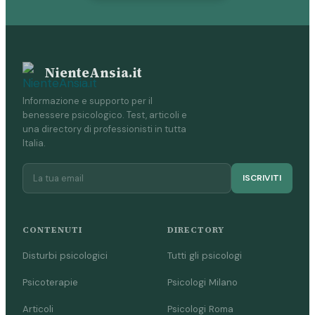
NienteAnsia.it
Informazione e supporto per il
benessere psicologico. Test, articoli e
una directory di professionisti in tutta
Italia.
ISCRIVITI
CONTENUTI
DIRECTORY
Disturbi psicologici
Tutti gli psicologi
Psicoterapie
Psicologi Milano
Articoli
Psicologi Roma