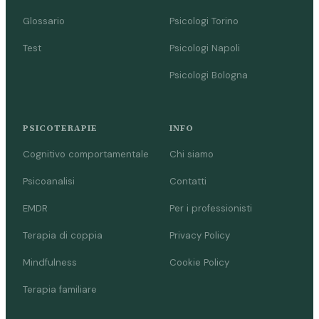
Glossario
Psicologi Torino
Test
Psicologi Napoli
Psicologi Bologna
PSICOTERAPIE
INFO
Cognitivo comportamentale
Chi siamo
Psicoanalisi
Contatti
EMDR
Per i professionisti
Terapia di coppia
Privacy Policy
Mindfulness
Cookie Policy
Terapia familiare