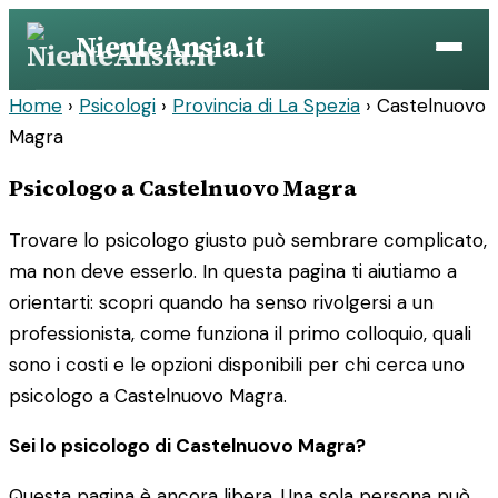
Vai
NienteAnsia.it
al
contenuto
Home
›
Psicologi
›
Provincia di La Spezia
›
Castelnuovo
Magra
Psicologo a Castelnuovo Magra
Trovare lo psicologo giusto può sembrare complicato,
ma non deve esserlo. In questa pagina ti aiutiamo a
orientarti: scopri quando ha senso rivolgersi a un
professionista, come funziona il primo colloquio, quali
sono i costi e le opzioni disponibili per chi cerca uno
psicologo a Castelnuovo Magra.
Sei lo psicologo di Castelnuovo Magra?
Questa pagina è ancora libera. Una sola persona può