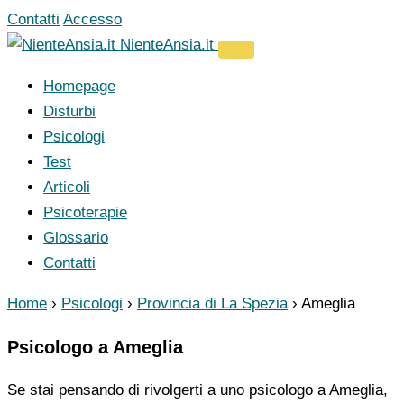
Vai
Contatti
Accesso
al
NienteAnsia.it
contenuto
Homepage
Disturbi
Psicologi
Test
Articoli
Psicoterapie
Glossario
Contatti
Home
›
Psicologi
›
Provincia di La Spezia
›
Ameglia
Psicologo a Ameglia
Se stai pensando di rivolgerti a uno psicologo a Ameglia,