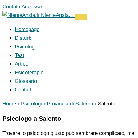
Vai
Contatti
Accesso
al
NienteAnsia.it
contenuto
Homepage
Disturbi
Psicologi
Test
Articoli
Psicoterapie
Glossario
Contatti
Home
›
Psicologi
›
Provincia di Salerno
›
Salento
Psicologo a Salento
Trovare lo psicologo giusto può sembrare complicato, ma