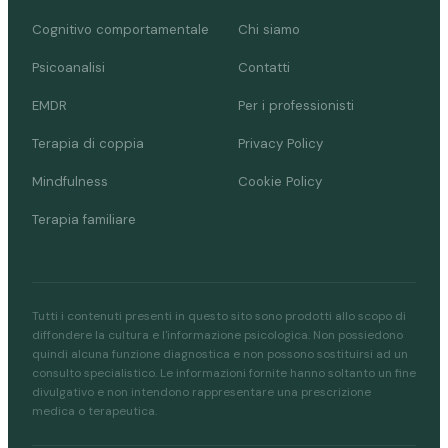
Cognitivo comportamentale
Chi siamo
Psicoanalisi
Contatti
EMDR
Per i professionisti
Terapia di coppia
Privacy Policy
Mindfulness
Cookie Policy
Terapia familiare
Tutti i contenuti presenti in questo sito sono prodotti allo scopo di
diffondere la cultura e l'informazione psicologica. Non possiedono
quindi alcuna funzione diagnostica e non possono sostituirsi ad un
consulto specialistico. Le informazioni fornite hanno soltanto un fine
divulgativo e non intendono rappresentare una prescrizione
medica o terapeutica.