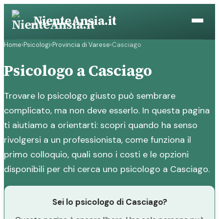
Vai
NienteAnsia.it
al
contenuto
Home
›
Psicologi
›
Provincia di Varese
›
Casciago
Psicologo a Casciago
Trovare lo psicologo giusto può sembrare
complicato, ma non deve esserlo. In questa pagina
ti aiutiamo a orientarti: scopri quando ha senso
rivolgersi a un professionista, come funziona il
primo colloquio, quali sono i costi e le opzioni
disponibili per chi cerca uno psicologo a Casciago.
Sei lo psicologo di Casciago?