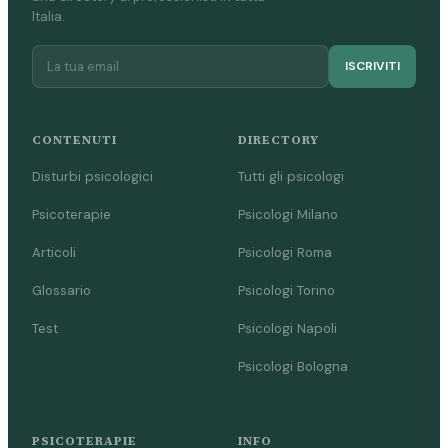
Italia.
ISCRIVITI
CONTENUTI
DIRECTORY
Disturbi psicologici
Tutti gli psicologi
Psicoterapie
Psicologi Milano
Articoli
Psicologi Roma
Glossario
Psicologi Torino
Test
Psicologi Napoli
Psicologi Bologna
PSICOTERAPIE
INFO