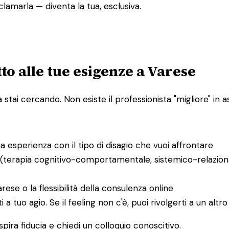
lamarla — diventa la tua, esclusiva.
to alle tue esigenze a Varese
ai cercando. Non esiste il professionista "migliore" in ass
bia esperienza con il tipo di disagio che vuoi affrontare
 (terapia cognitivo-comportamentale, sistemico-relaziona
arese o la flessibilità della consulenza online
ti a tuo agio. Se il feeling non c'è, puoi rivolgerti a un al
spira fiducia e chiedi un colloquio conoscitivo.