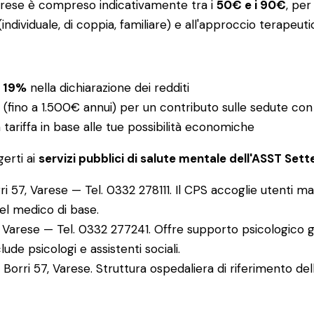
Varese è compreso indicativamente tra i
50€ e i 90€
, per
(individuale, di coppia, familiare) e all'approccio terapeuti
l 19%
nella dichiarazione dei redditi
(fino a 1.500€ annui) per un contributo sulle sedute con 
a tariffa in base alle tue possibilità economiche
gerti ai
servizi pubblici di salute mentale dell'ASST Sett
i 57, Varese — Tel. 0332 278111. Il CPS accoglie utenti ma
del medico di base.
, Varese — Tel. 0332 277241. Offre supporto psicologico g
ude psicologi e assistenti sociali.
Borri 57, Varese. Struttura ospedaliera di riferimento dell