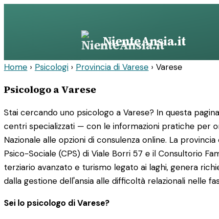
Vai
al
contenuto
NienteAnsia.it
Home
›
Psicologi
›
Provincia di Varese
›
Varese
Psicologo a Varese
Stai cercando uno psicologo a Varese? In questa pagina tr
centri specializzati — con le informazioni pratiche per orie
Nazionale alle opzioni di consulenza online. La provincia
Psico-Sociale (CPS) di Viale Borri 57 e il Consultorio Fam
terziario avanzato e turismo legato ai laghi, genera rich
dalla gestione dell'ansia alle difficoltà relazionali nelle 
Sei lo psicologo di Varese?