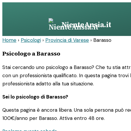
Vai
al
contenuto
NienteAnsia.it
Home
›
Psicologi
›
Provincia di Varese
›
Barasso
Psicologo a Barasso
Stai cercando uno psicologo a Barasso? Che tu stia att
con un professionista qualificato. In questa pagina trovi 
professionista adatto alla tua situazione.
Sei lo psicologo di Barasso?
Questa pagina è ancora libera. Una sola persona può rec
100€/anno
per Barasso. Attiva entro 48 ore.