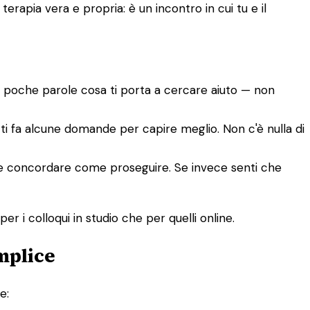
rapia vera e propria: è un incontro in cui tu e il
n poche parole cosa ti porta a cercare aiuto — non
e ti fa alcune domande per capire meglio. Non c'è nulla di
tete concordare come proseguire. Se invece senti che
er i colloqui in studio che per quelli online.
mplice
e: