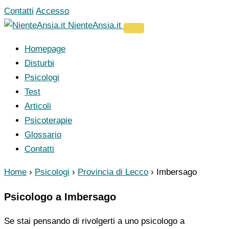
Vai
Contatti
Accesso
al
NienteAnsia.it
contenuto
Homepage
Disturbi
Psicologi
Test
Articoli
Psicoterapie
Glossario
Contatti
Home
›
Psicologi
›
Provincia di Lecco
›
Imbersago
Psicologo a Imbersago
Se stai pensando di rivolgerti a uno psicologo a