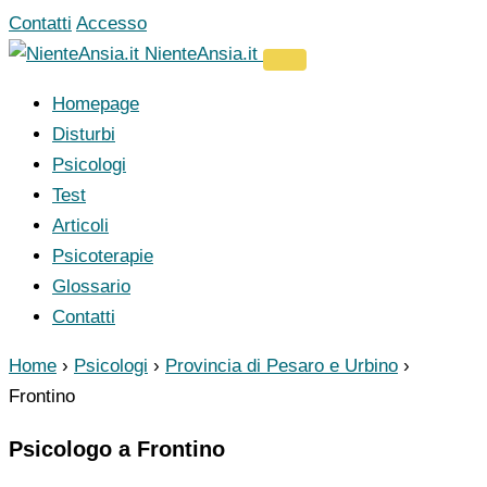
Vai
Contatti
Accesso
al
NienteAnsia.it
contenuto
Homepage
Disturbi
Psicologi
Test
Articoli
Psicoterapie
Glossario
Contatti
Home
›
Psicologi
›
Provincia di Pesaro e Urbino
›
Frontino
Psicologo a Frontino