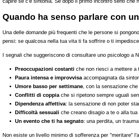
capire se c'è sintonia. Se dopo il primo incontro senti che 
Quando ha senso parlare con un
Una delle domande più frequenti che le persone si pongono 
pensi: se qualcosa nella tua vita ti fa soffrire o ti impedi
I segnali che suggeriscono di consultare uno psicologo a N
Preoccupazioni costanti
che non riesci a mettere a 
Paura intensa e improvvisa
accompagnata da sintomi 
Umore basso per settimane
, con la sensazione che 
Conflitti di coppia
che si ripetono sempre uguali sen
Dipendenza affettiva
: la sensazione di non poter star
Difficoltà sessuali
che creano disagio a te o alla tua
Un evento che ti ha segnato
: una perdita, un traum
Non esiste un livello minimo di sofferenza per "meritare" l'