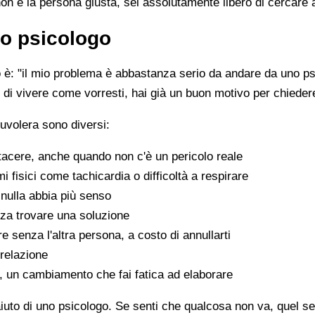
non è la persona giusta, sei assolutamente libero di cercare 
o psicologo
è: "il mio problema è abbastanza serio da andare da uno psi
sce di vivere come vorresti, hai già un buon motivo per chiede
uvolera sono diversi:
tacere, anche quando non c'è un pericolo reale
fisici come tachicardia o difficoltà a respirare
nulla abbia più senso
za trovare una soluzione
e senza l'altra persona, a costo di annullarti
 relazione
a, un cambiamento che fai fatica ad elaborare
aiuto di uno psicologo. Se senti che qualcosa non va, quel sen