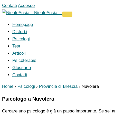
Vai
Contatti
Accesso
al
NienteAnsia.it
contenuto
Homepage
Disturbi
Psicologi
Test
Articoli
Psicoterapie
Glossario
Contatti
Home
›
Psicologi
›
Provincia di Brescia
›
Nuvolera
Psicologo a Nuvolera
Cercare uno psicologo è già un passo importante. Se sei ar