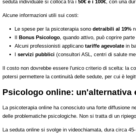
seduta individuale si colloca tra i
50€ e i 100€
, con una dur
Alcune informazioni utili sui costi:
Le spese per la psicoterapia sono
detraibili al 19%
ne
Il
Bonus Psicologo
, quando attivo, può coprire parte
Alcuni professionisti applicano
tariffe agevolate
in ba
I
servizi pubblici
(consultori ASL, centri di salute me
Il costo non dovrebbe essere l'unico criterio di scelta: la c
potersi permettere la continuità delle sedute, per cui è leg
Psicologo online: un'alternativa 
La psicoterapia online ha conosciuto una forte diffusione neg
delle problematiche psicologiche. Non si tratta di un ripiego
La seduta online si svolge in videochiamata, dura circa 45-5