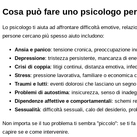
Cosa può fare uno psicologo per
Lo psicologo ti aiuta ad affrontare difficoltà emotive, relaz
persone cercano più spesso aiuto includono:
Ansia e panico
: tensione cronica, preoccupazione inco
Depressione
: tristezza persistente, mancanza di en
Crisi di coppia
: litigi continui, distanza emotiva, infed
Stress
: pressione lavorativa, familiare o economica 
Traumi e lutti
: eventi dolorosi che lasciano un segno d
Problemi di autostima
: insicurezza, senso di inadegu
Dipendenze affettive e comportamentali
: schemi re
Sessualità
: difficoltà sessuali, calo del desiderio, pr
Non importa se il tuo problema ti sembra "piccolo": se ti fa 
capire se e come intervenire.