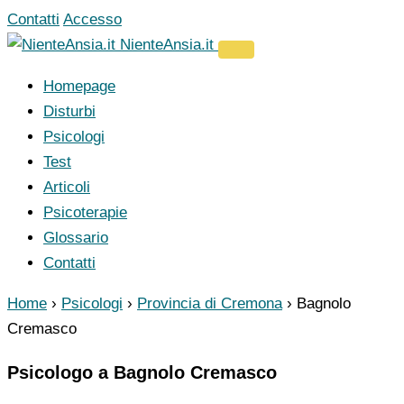
Vai
Contatti
Accesso
al
NienteAnsia.it
contenuto
Homepage
Disturbi
Psicologi
Test
Articoli
Psicoterapie
Glossario
Contatti
Home
›
Psicologi
›
Provincia di Cremona
›
Bagnolo
Cremasco
Psicologo a Bagnolo Cremasco