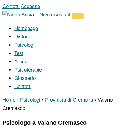
Vai
Contatti
Accesso
al
NienteAnsia.it
contenuto
Homepage
Disturbi
Psicologi
Test
Articoli
Psicoterapie
Glossario
Contatti
Home
›
Psicologi
›
Provincia di Cremona
›
Vaiano
Cremasco
Psicologo a Vaiano Cremasco