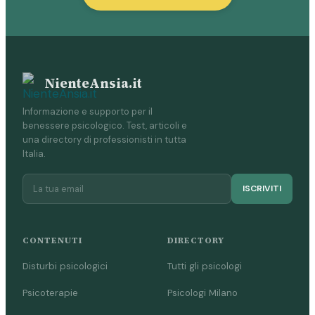
NienteAnsia.it
Informazione e supporto per il
benessere psicologico. Test, articoli e
una directory di professionisti in tutta
Italia.
ISCRIVITI
CONTENUTI
DIRECTORY
Disturbi psicologici
Tutti gli psicologi
Psicoterapie
Psicologi Milano