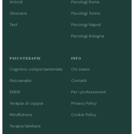
Articoli
Psicologi Roma
Glossario
Psicologi Torino
Test
Psicologi Napoli
Psicologi Bologna
PSICOTERAPIE
INFO
Cognitivo comportamentale
Chi siamo
Psicoanalisi
Contatti
EMDR
Per i professionisti
Terapia di coppia
Privacy Policy
Mindfulness
Cookie Policy
Terapia familiare