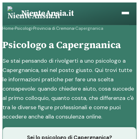
Vai
NienteAnsia.it
al
contenuto
Home
›
Psicologi
›
Provincia di Cremona
›
Capergnanica
Psicologo a Capergnanica
Se stai pensando di rivolgerti a uno psicologo a
Capergnanica, sei nel posto giusto. Qui trovi tutte
le informazioni pratiche per fare una scelta
consapevole: quando chiedere aiuto, cosa succede
al primo colloquio, quanto costa, che differenza c'è
tra le diverse figure professionali e come puoi
accedere anche alla consulenza online.
Sei lo psicologo di Capergnanica?