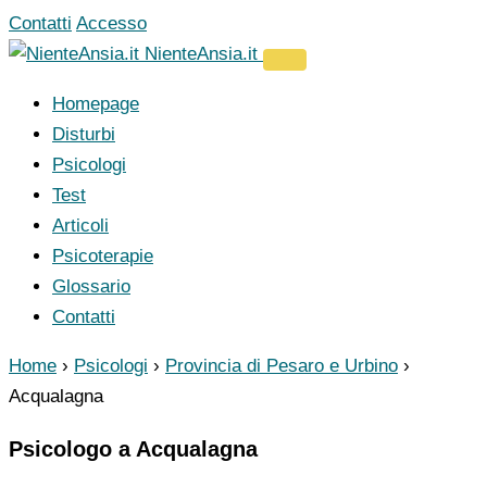
Vai
Contatti
Accesso
al
NienteAnsia.it
contenuto
Homepage
Disturbi
Psicologi
Test
Articoli
Psicoterapie
Glossario
Contatti
Home
›
Psicologi
›
Provincia di Pesaro e Urbino
›
Acqualagna
Psicologo a Acqualagna