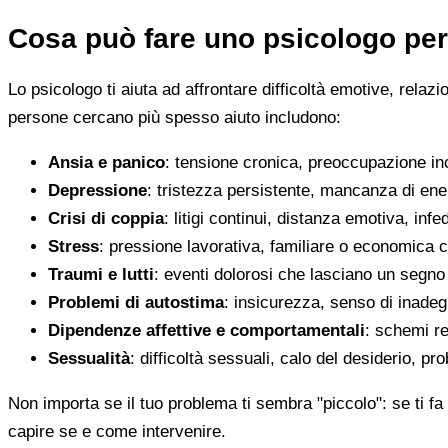
Cosa può fare uno psicologo per
Lo psicologo ti aiuta ad affrontare difficoltà emotive, relaz
persone cercano più spesso aiuto includono:
Ansia e panico
: tensione cronica, preoccupazione inco
Depressione
: tristezza persistente, mancanza di en
Crisi di coppia
: litigi continui, distanza emotiva, infed
Stress
: pressione lavorativa, familiare o economica 
Traumi e lutti
: eventi dolorosi che lasciano un segno d
Problemi di autostima
: insicurezza, senso di inadegu
Dipendenze affettive e comportamentali
: schemi re
Sessualità
: difficoltà sessuali, calo del desiderio, pr
Non importa se il tuo problema ti sembra "piccolo": se ti fa 
capire se e come intervenire.