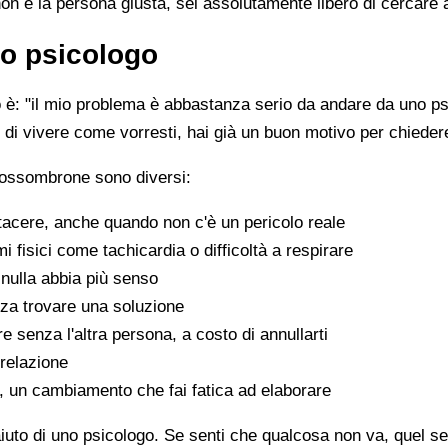
non è la persona giusta, sei assolutamente libero di cercare 
o psicologo
è: "il mio problema è abbastanza serio da andare da uno psi
sce di vivere come vorresti, hai già un buon motivo per chiede
Fossombrone sono diversi:
tacere, anche quando non c'è un pericolo reale
fisici come tachicardia o difficoltà a respirare
nulla abbia più senso
za trovare una soluzione
e senza l'altra persona, a costo di annullarti
 relazione
a, un cambiamento che fai fatica ad elaborare
aiuto di uno psicologo. Se senti che qualcosa non va, quel sen