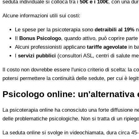
seduta individuale si colloca tra i
50€ e i 100€
, con una dur
Alcune informazioni utili sui costi:
Le spese per la psicoterapia sono
detraibili al 19%
ne
Il
Bonus Psicologo
, quando attivo, può coprire parte
Alcuni professionisti applicano
tariffe agevolate
in ba
I
servizi pubblici
(consultori ASL, centri di salute me
Il costo non dovrebbe essere l'unico criterio di scelta: la c
potersi permettere la continuità delle sedute, per cui è leg
Psicologo online: un'alternativa 
La psicoterapia online ha conosciuto una forte diffusione neg
delle problematiche psicologiche. Non si tratta di un ripiego
La seduta online si svolge in videochiamata, dura circa 45-5