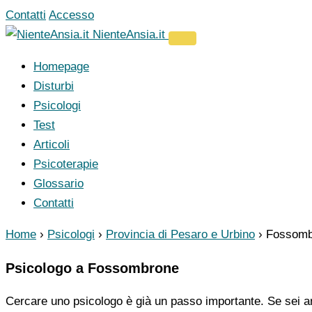
Vai
Contatti
Accesso
al
NienteAnsia.it
contenuto
Homepage
Disturbi
Psicologi
Test
Articoli
Psicoterapie
Glossario
Contatti
Home
›
Psicologi
›
Provincia di Pesaro e Urbino
›
Fossomb
Psicologo a Fossombrone
Cercare uno psicologo è già un passo importante. Se sei ar