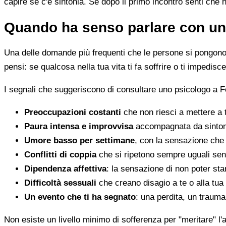
capire se c'è sintonia. Se dopo il primo incontro senti che 
Quando ha senso parlare con un
Una delle domande più frequenti che le persone si pongono 
pensi: se qualcosa nella tua vita ti fa soffrire o ti impedi
I segnali che suggeriscono di consultare uno psicologo a 
Preoccupazioni costanti
che non riesci a mettere a 
Paura intensa e improvvisa
accompagnata da sintomi 
Umore basso per settimane
, con la sensazione che 
Conflitti di coppia
che si ripetono sempre uguali sen
Dipendenza affettiva
: la sensazione di non poter star
Difficoltà sessuali
che creano disagio a te o alla tua
Un evento che ti ha segnato
: una perdita, un traum
Non esiste un livello minimo di sofferenza per "meritare" l'