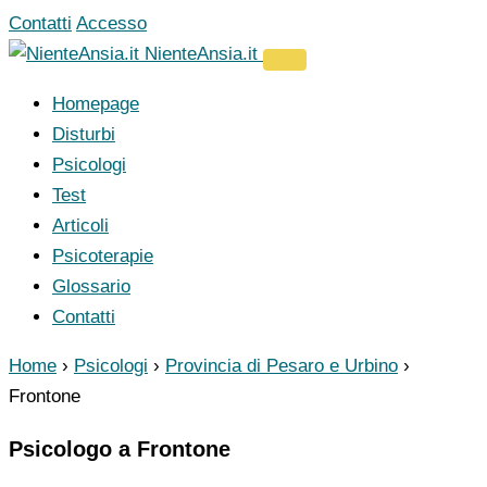
Vai
Contatti
Accesso
al
NienteAnsia.it
contenuto
Homepage
Disturbi
Psicologi
Test
Articoli
Psicoterapie
Glossario
Contatti
Home
›
Psicologi
›
Provincia di Pesaro e Urbino
›
Frontone
Psicologo a Frontone