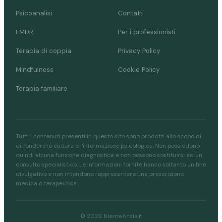
Psicoanalisi
Contatti
EMDR
Per i professionisti
Terapia di coppia
Privacy Policy
Mindfulness
Cookie Policy
Terapia familiare
Tutti i contenuti presenti in questo sito sono prodotti allo scopo di
diffondere la cultura e l'informazione psicologica. Non possiedono
quindi alcuna funzione diagnostica e non possono sostituirsi ad un
consulto specialistico. Le informazioni fornite hanno soltanto un fine
divulgativo e non intendono rappresentare una prescrizione
medica o terapeutica.
© 2026 NienteAnsia.it