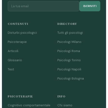
ISCRIVITI
CONTENUTI
DIRECTORY
Disturbi psicologici
Tutti gli psicologi
Psicoterapie
Psicologi Milano
Articoli
Psicologi Roma
Glossario
Psicologi Torino
Test
Psicologi Napoli
Psicologi Bologna
PSICOTERAPIE
INFO
Cognitivo comportamentale
Chi siamo