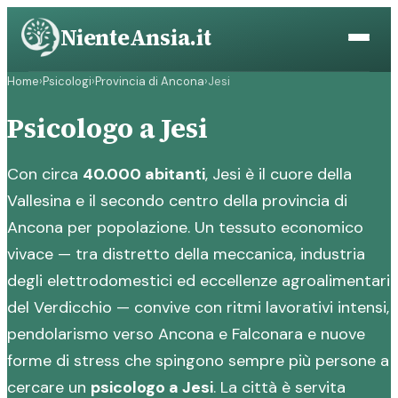
Vai
NienteAnsia.it
al
contenuto
Home
›
Psicologi
›
Provincia di Ancona
›
Jesi
Psicologo a Jesi
Con circa
40.000 abitanti
, Jesi è il cuore della
Vallesina e il secondo centro della provincia di
Ancona per popolazione. Un tessuto economico
vivace — tra distretto della meccanica, industria
degli elettrodomestici ed eccellenze agroalimentari
del Verdicchio — convive con ritmi lavorativi intensi,
pendolarismo verso Ancona e Falconara e nuove
forme di stress che spingono sempre più persone a
cercare un
psicologo a Jesi
. La città è servita