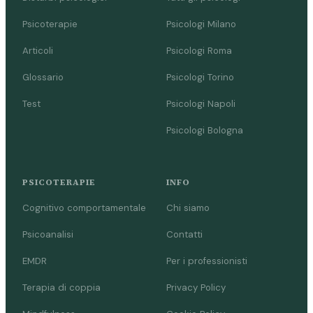
Psicoterapie
Psicologi Milano
Articoli
Psicologi Roma
Glossario
Psicologi Torino
Test
Psicologi Napoli
Psicologi Bologna
PSICOTERAPIE
INFO
Cognitivo comportamentale
Chi siamo
Psicoanalisi
Contatti
EMDR
Per i professionisti
Terapia di coppia
Privacy Policy