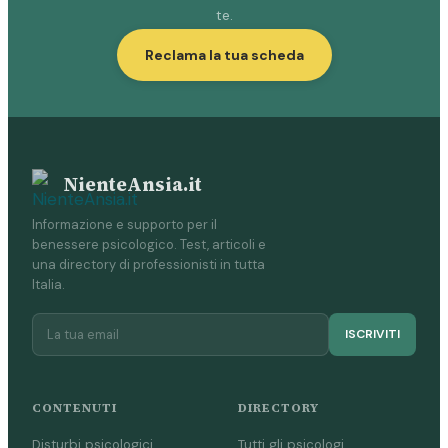
te.
Reclama la tua scheda
NienteAnsia.it
Informazione e supporto per il
benessere psicologico. Test, articoli e
una directory di professionisti in tutta
Italia.
ISCRIVITI
CONTENUTI
DIRECTORY
Disturbi psicologici
Tutti gli psicologi