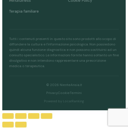
Mindfulness
Cookie Policy
Terapia familiare
Tutti i contenuti presenti in questo sito sono prodotti allo scopo di
diffondere la cultura e l'informazione psicologica. Non possiedono
quindi alcuna funzione diagnostica e non possono sostituirsi ad un
consulto specialistico. Le informazioni fornite hanno soltanto un fine
divulgativo e non intendono rappresentare una prescrizione
medica o terapeutica.
© 2026 NienteAnsia.it
Privacy
Cookie
Termini
Powered by LocalRanking