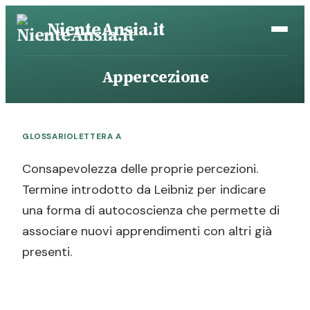
Vai
NienteAnsia.it
al
contenuto
Appercezione
GLOSSARIO
LETTERA A
Consapevolezza delle proprie percezioni.
Termine introdotto da Leibniz per indicare
una forma di autocoscienza che permette di
associare nuovi apprendimenti con altri già
presenti.