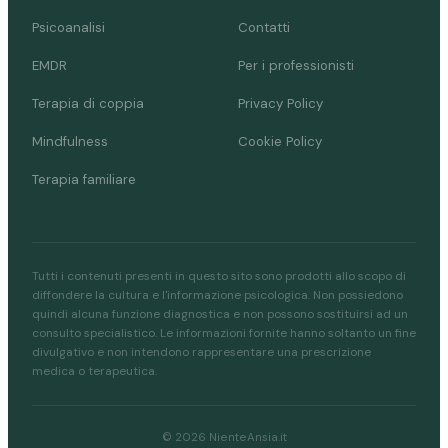
Psicoanalisi
Contatti
EMDR
Per i professionisti
Terapia di coppia
Privacy Policy
Mindfulness
Cookie Policy
Terapia familiare
Tutti i contenuti presenti in questo sito sono prodotti allo scopo di
diffondere la cultura e l'informazione psicologica. Non possiedono
quindi alcuna funzione diagnostica e non possono sostituirsi ad un
consulto specialistico. Le informazioni fornite hanno soltanto un fine
divulgativo e non intendono rappresentare una prescrizione
medica o terapeutica.
© 2026 NienteAnsia.it