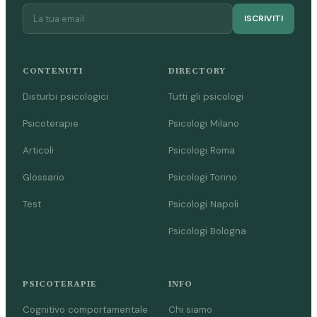
ISCRIVITI
CONTENUTI
DIRECTORY
Disturbi psicologici
Tutti gli psicologi
Psicoterapie
Psicologi Milano
Articoli
Psicologi Roma
Glossario
Psicologi Torino
Test
Psicologi Napoli
Psicologi Bologna
PSICOTERAPIE
INFO
Cognitivo comportamentale
Chi siamo