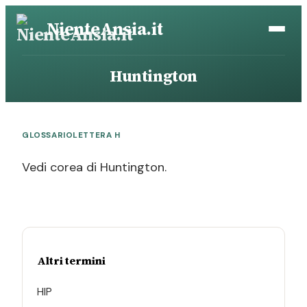
Vai
NienteAnsia.it
al
contenuto
Huntington
GLOSSARIO
LETTERA H
Vedi corea di Huntington.
Altri termini
HIP