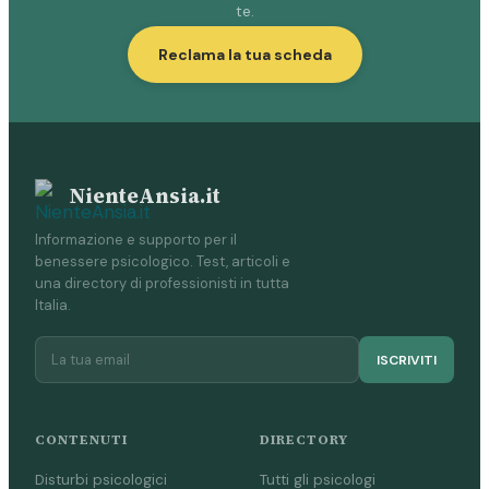
te.
Reclama la tua scheda
NienteAnsia.it
Informazione e supporto per il
benessere psicologico. Test, articoli e
una directory di professionisti in tutta
Italia.
ISCRIVITI
CONTENUTI
DIRECTORY
Disturbi psicologici
Tutti gli psicologi