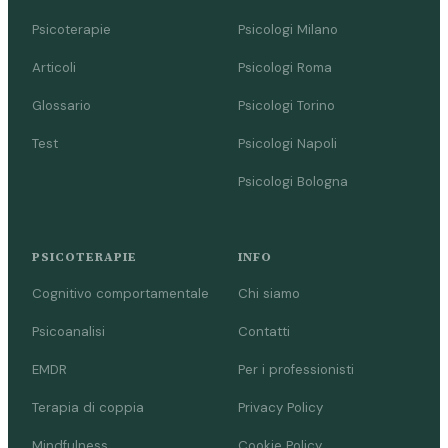
Psicoterapie
Psicologi Milano
Articoli
Psicologi Roma
Glossario
Psicologi Torino
Test
Psicologi Napoli
Psicologi Bologna
PSICOTERAPIE
INFO
Cognitivo comportamentale
Chi siamo
Psicoanalisi
Contatti
EMDR
Per i professionisti
Terapia di coppia
Privacy Policy
Mindfulness
Cookie Policy