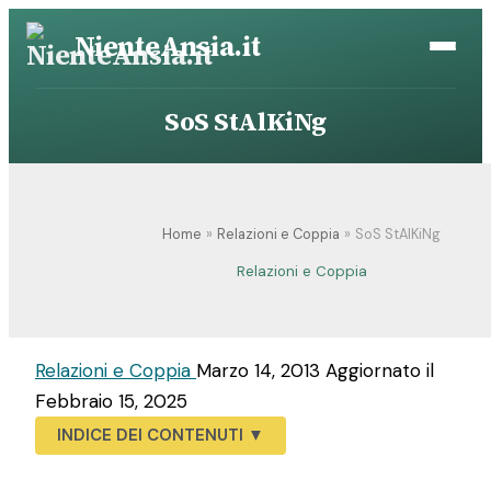
Vai
NienteAnsia.it
al
contenuto
SoS StAlKiNg
Home
Relazioni e Coppia
SoS StAlKiNg
Relazioni e Coppia
Relazioni e Coppia
Marzo 14, 2013
Aggiornato il
Febbraio 15, 2025
INDICE DEI CONTENUTI
▼