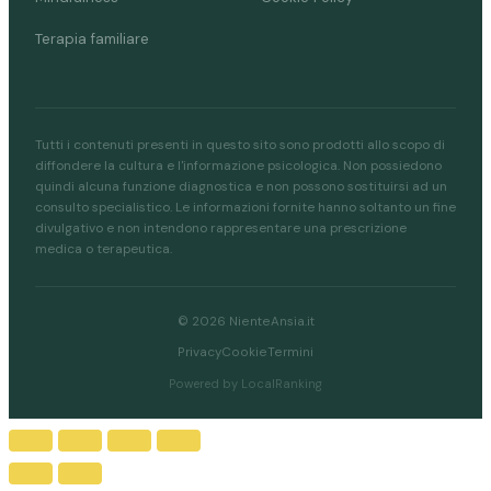
Terapia familiare
Tutti i contenuti presenti in questo sito sono prodotti allo scopo di
diffondere la cultura e l'informazione psicologica. Non possiedono
quindi alcuna funzione diagnostica e non possono sostituirsi ad un
consulto specialistico. Le informazioni fornite hanno soltanto un fine
divulgativo e non intendono rappresentare una prescrizione
medica o terapeutica.
© 2026 NienteAnsia.it
Privacy
Cookie
Termini
Powered by LocalRanking