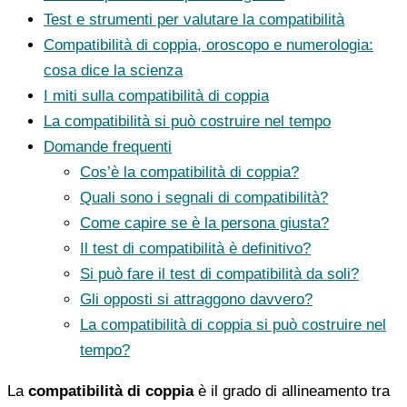
Test e strumenti per valutare la compatibilità
Compatibilità di coppia, oroscopo e numerologia:
cosa dice la scienza
I miti sulla compatibilità di coppia
La compatibilità si può costruire nel tempo
Domande frequenti
Cos’è la compatibilità di coppia?
Quali sono i segnali di compatibilità?
Come capire se è la persona giusta?
Il test di compatibilità è definitivo?
Si può fare il test di compatibilità da soli?
Gli opposti si attraggono davvero?
La compatibilità di coppia si può costruire nel
tempo?
La
compatibilità di coppia
è il grado di allineamento tra