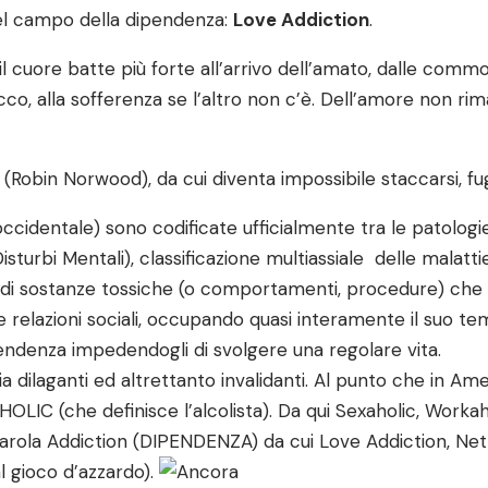
nel campo della dipendenza:
Love Addiction
.
l cuore batte più forte all’arrivo dell’amato, dalle comm
stacco, alla sofferenza se l’altro non c’è. Dell’amore non 
 (Robin Norwood), da cui diventa impossibile staccarsi, fu
ccidentale) sono codificate ufficialmente tra le patologi
sturbi Mentali), classificazione multiassiale delle malatti
 di sostanze tossiche (o comportamenti, procedure) che d
le relazioni sociali, occupando quasi interamente il suo tem
pendenza impedendogli di svolgere una regolare vita.
dilaganti ed altrettanto invalidanti. Al punto che in Amer
LIC (che definisce l’alcolista). Da qui Sexaholic, Workah
rola Addiction (DIPENDENZA) da cui Love Addiction, Net
l gioco d’azzardo).