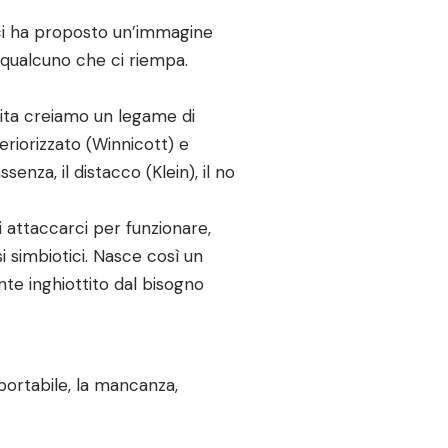
e, ci ha proposto un’immagine
 o qualcuno che ci riempa.
ascita creiamo un legame di
riorizzato (Winnicott) e
enza, il distacco (Klein), il no
attaccarci per funzionare,
i simbiotici. Nasce così un
nte inghiottito dal bisogno
pportabile, la mancanza,