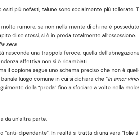
iti più nefasti, talune sono socialmente più tollerate. Tr
 fa molto rumore, se non nella mente di chi ne è posseduto
apito di se stessi, si è in preda totalmente all’ossessione.
la sera
.
tà nasconde una trappola feroce, quella dell’abnegazione
ndenza affettiva non si è ricambiati.
 ma il copione segue uno schema preciso che non è quello
l banale luogo comune in cui si dichiara che “
in amor vinc
eguimento della “preda” fino a sfociare a volte nella molest
ta da un’altra parte.
“anti-dipendente”. In realtà si tratta di una vera “folie