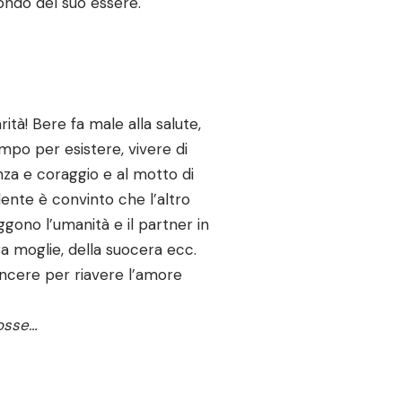
ondo del suo essere.
ità! Bere fa male alla salute,
empo per esistere, vivere di
nza e coraggio e al motto di
ndente è convinto che l’altro
ggono l’umanità e il partner in
ra moglie, della suocera ecc.
incere per riavere l’amore
fosse…