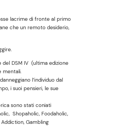
osse lacrime di fronte al primo
rimane che un remoto desiderio,
ggire.
e del DSM IV (ultima edizione
e mentali.
anneggiano l’individuo dal
po, i suoi pensieri, le sue
ica sono stati coniati
olic, Shopaholic, Foodaholic,
 Addiction, Gambling