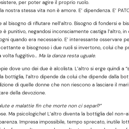
stere, per poter agire il proprio ruolo.
lla nostra stessa vita non è amore. E’ dipendenza. E’ PA
 al bisogno di rifiutare nell’altro. Bisogno di fondersi e bis
e è punitivo, negandosi inconsciamente castiga l’altro, in 
isogni quando era necessario. E’ interessante osservare p
ccettante e bisognoso i due ruoli si invertono, colui che 
a volta fuggitivo…
Ma la danza resta uguale
.
pie dove uno dei due è alcolista. L’altro si erge quindi a 
a bottiglia, l’altro dipende da colui che dipende dalla bott
dizione di quelle donne che non riescono a lasciare il marit
ltare della devozione.
lute e malattie fin che morte non ci separi
?”
ose. Ma psicologiche! L’altro diventa la bottiglia del non-al
pparenza. Impresa impossibile, tempo sprecato, inutile lot