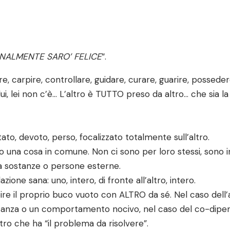
INALMENTE SARO’ FELICE
“.
e, carpire, controllare, guidare, curare, guarire, posseder
, lei non c’è… L’altro è TUTTO preso da altro… che sia la dro
ato, devoto, perso, focalizzato totalmente sull’altro.
o una cosa in comune. Non ci sono per loro stessi, sono i
 a sostanze o persone esterne.
ione sana: uno, intero, di fronte all’altro, intero.
re il proprio buco vuoto con ALTRO da sé. Nel caso dell’a
sostanza o un comportamento nocivo, nel caso del co-dip
ltro che ha “il problema da risolvere”.