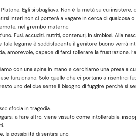
a Platone. Egli si sbagliava. Non è la metà su cui insister
sentirsi interi non ci porterà a vagare in cerca di qualcosa
i remote, nel grembo materno.
’uno. Fusi, accuditi, nutriti, contenuti, in simbiosi. Alla n
 tale legame è soddisfacente il genitore buono verrà inte
 amorevole, capace di farci tollerare la frustrazione, l’ass
iamo con una spina in mano e cerchiamo una presa a cui 
ese funzionano. Solo quelle che ci portano a risentirci fus
esto uno dei due sente il bisogno di fuggire perché si se
so sfocia in tragedia.
rogarsi, a fare altro, viene vissuto come intollerabile, inso
i.
la possibilità di sentirsi uno.