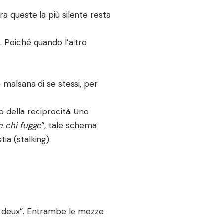
a queste la più silente resta
. Poiché quando l’altro
 malsana di se stessi, per
 della reciprocità. Uno
e chi fugge
“, tale schema
ia (stalking).
 à deux”. Entrambe le mezze