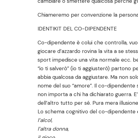
cambiare o smettere qualcosa perché glie
Chiameremo per convenzione la persona c
IDENTIKIT DEL CO-DIPENDENTE
Co-dipendente è colui che controlla, vuole
giocare d’azzardo rovina la vita a se stess
sport impedisce una vita normale ecc. ben
“io ti salverò” (io ti aggiusterò) partono 
abbia qualcosa da aggiustare. Ma non solo,
nome del suo “amore”. Il co-dipendente si c
non importa a chi ha dichiarato guerra. E
dell’altro tutto per sé. Pura mera illusione
Lo schema cognitivo del co-dipendente 
l’alcol,
l’altra donna,
il gioco,