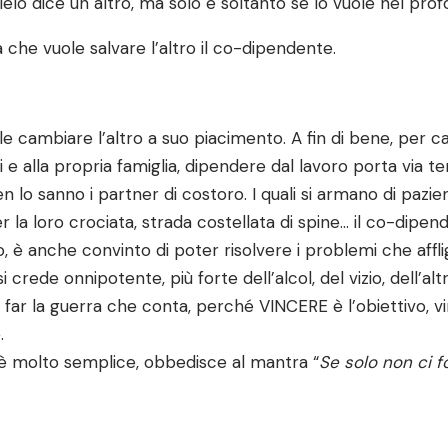
lo dice un altro, ma solo e soltanto se lo vuole nel prof
he vuole salvare l’altro il co-dipendente.
 cambiare l’altro a suo piacimento. A fin di bene, per car
i e alla propria famiglia, dipendere dal lavoro porta via t
 lo sanno i partner di costoro. I quali si armano di pazie
per la loro crociata, strada costellata di spine… il co-dipe
 è anche convinto di poter risolvere i problemi che affli
rede onnipotente, più forte dell’alcol, del vizio, dell’alt
’ far la guerra che conta, perché VINCERE è l’obiettivo, v
.
è molto semplice, obbedisce al mantra “
Se solo non ci 