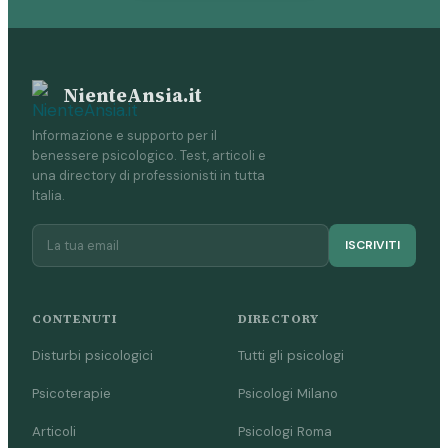
NienteAnsia.it
Informazione e supporto per il
benessere psicologico. Test, articoli e
una directory di professionisti in tutta
Italia.
ISCRIVITI
CONTENUTI
DIRECTORY
Disturbi psicologici
Tutti gli psicologi
Psicoterapie
Psicologi Milano
Articoli
Psicologi Roma