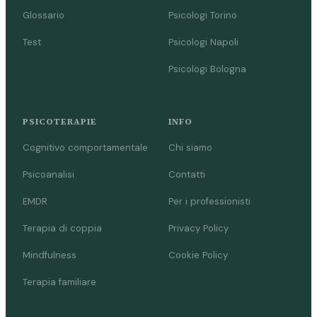
Glossario
Psicologi Torino
Test
Psicologi Napoli
Psicologi Bologna
PSICOTERAPIE
INFO
Cognitivo comportamentale
Chi siamo
Psicoanalisi
Contatti
EMDR
Per i professionisti
Terapia di coppia
Privacy Policy
Mindfulness
Cookie Policy
Terapia familiare