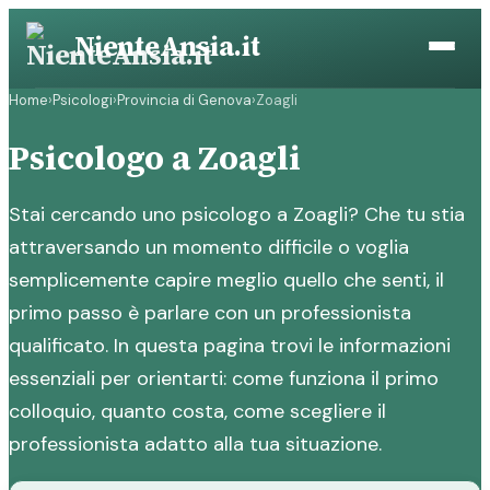
Vai
NienteAnsia.it
al
contenuto
Home
›
Psicologi
›
Provincia di Genova
›
Zoagli
Psicologo a Zoagli
Stai cercando uno psicologo a Zoagli? Che tu stia
attraversando un momento difficile o voglia
semplicemente capire meglio quello che senti, il
primo passo è parlare con un professionista
qualificato. In questa pagina trovi le informazioni
essenziali per orientarti: come funziona il primo
colloquio, quanto costa, come scegliere il
professionista adatto alla tua situazione.