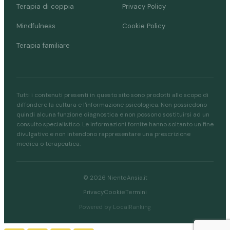
Terapia di coppia
Privacy Policy
Mindfulness
Cookie Policy
Terapia familiare
Tutti i contenuti presenti in questo sito sono prodotti allo scopo di
diffondere la cultura e l'informazione psicologica. Non possiedono
quindi alcuna funzione diagnostica e non possono sostituirsi ad un
consulto specialistico. Le informazioni fornite hanno soltanto un fine
divulgativo e non intendono rappresentare una prescrizione
medica o terapeutica.
© 2026 NienteAnsia.it
Privacy
Cookie
Termini
Powered by LocalRanking