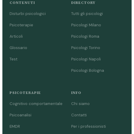
CONTENUTI
DIRECTORY
Disturbi psicologici
Tutti gli psicologi
Psicoterapie
Psicologi Milano
Articoli
Psicologi Roma
Glossario
Psicologi Torino
Test
Psicologi Napoli
Psicologi Bologna
PSICOTERAPIE
INFO
Cognitivo comportamentale
Chi siamo
Psicoanalisi
Contatti
EMDR
Per i professionisti