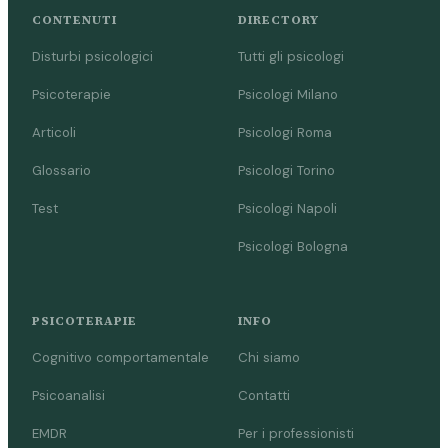
CONTENUTI
DIRECTORY
Disturbi psicologici
Tutti gli psicologi
Psicoterapie
Psicologi Milano
Articoli
Psicologi Roma
Glossario
Psicologi Torino
Test
Psicologi Napoli
Psicologi Bologna
PSICOTERAPIE
INFO
Cognitivo comportamentale
Chi siamo
Psicoanalisi
Contatti
EMDR
Per i professionisti