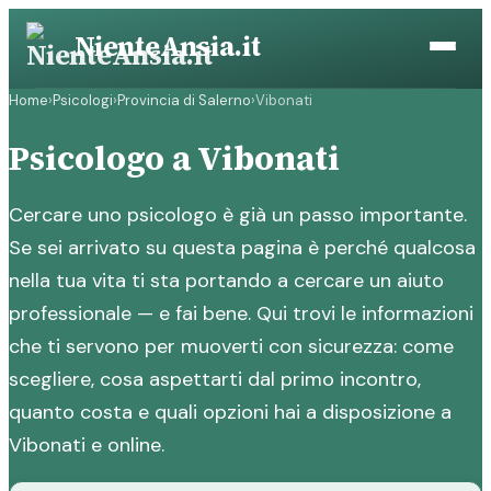
Vai
NienteAnsia.it
al
contenuto
Home
›
Psicologi
›
Provincia di Salerno
›
Vibonati
Psicologo a Vibonati
Cercare uno psicologo è già un passo importante.
Se sei arrivato su questa pagina è perché qualcosa
nella tua vita ti sta portando a cercare un aiuto
professionale — e fai bene. Qui trovi le informazioni
che ti servono per muoverti con sicurezza: come
scegliere, cosa aspettarti dal primo incontro,
quanto costa e quali opzioni hai a disposizione a
Vibonati e online.