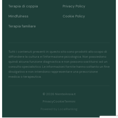
Terapia di coppia
Privacy Policy
Mindfulness
Cookie Policy
Terapia familiare
Tutti i contenuti presenti in questo sito sono prodotti allo scopo di
diffondere la cultura e l'informazione psicologica. Non possiedono
quindi alcuna funzione diagnostica e non possono sostituirsi ad un
consulto specialistico. Le informazioni fornite hanno soltanto un fine
divulgativo e non intendono rappresentare una prescrizione
medica o terapeutica.
© 2026 NienteAnsia.it
Privacy
Cookie
Termini
Powered by LocalRanking