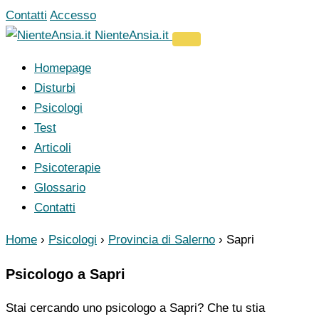
Vai
Contatti
Accesso
al
NienteAnsia.it
contenuto
Homepage
Disturbi
Psicologi
Test
Articoli
Psicoterapie
Glossario
Contatti
Home
›
Psicologi
›
Provincia di Salerno
›
Sapri
Psicologo a Sapri
Stai cercando uno psicologo a Sapri? Che tu stia