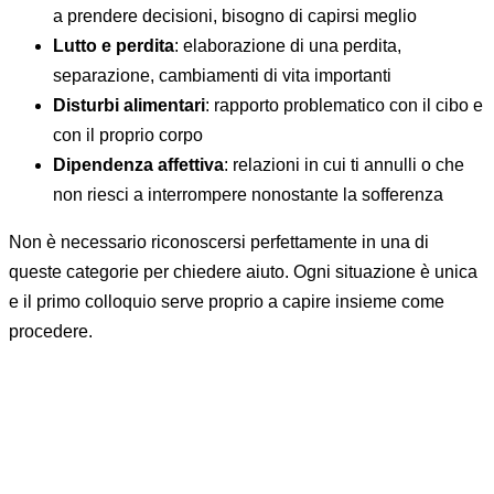
a prendere decisioni, bisogno di capirsi meglio
Lutto e perdita
: elaborazione di una perdita,
separazione, cambiamenti di vita importanti
Disturbi alimentari
: rapporto problematico con il cibo e
con il proprio corpo
Dipendenza affettiva
: relazioni in cui ti annulli o che
non riesci a interrompere nonostante la sofferenza
Non è necessario riconoscersi perfettamente in una di
queste categorie per chiedere aiuto. Ogni situazione è unica
e il primo colloquio serve proprio a capire insieme come
procedere.
Come si svolge la prima seduta con
lo psicologo
Molte persone esitano a prenotare il primo colloquio perché
non sanno cosa aspettarsi. In realtà è più semplice di quanto
si pensi: si tratta di una conversazione in cui racconti cosa ti