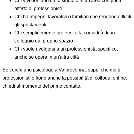
Chi vive lontano dallo studio o in un'area con poca
offerta di professionisti
Chi ha impegni lavorativi o familiari che rendono difficili
gli spostamenti
Chi semplicemente preferisce la comodità di un
colloquio dal proprio spazio
Chi vuole rivolgersi a un professionista specifico,
anche se opera in un'altra città
Se cerchi uno psicologo a Valbrevenna, sappi che molti
professionisti offrono anche la possibilità di colloqui online:
chiedi al momento del primo contatto.
Domande frequenti sullo psicologo a
Valbrevenna
Quanto costa un appuntamento con uno psicologo?
Come capire se ho bisogno di uno psicoterapeuta?