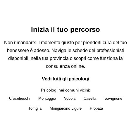
Come chiedere di vedere uno psicologo?
Come parlare gratuitamente con uno psicologo?
Si può fare psicoterapia online?
Inizia il tuo percorso
Non rimandare: il momento giusto per prenderti cura del tuo
benessere è adesso. Naviga le schede dei professionisti
disponibili nella tua provincia o scopri come funziona la
consulenza online.
Vedi tutti gli psicologi
Psicologi nei comuni vicini:
Crocefieschi
Montoggio
Vobbia
Casella
Savignone
Torriglia
Mongiardino Ligure
Propata
Sei lo psicologo di Valbrevenna?
Questa pagina è ancora libera. Una sola persona può