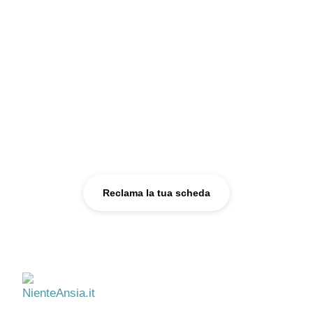
reclamarla — diventa la tua, esclusiva.
100€/anno
per Valbrevenna. Attiva entro 48 ore.
Reclama questa scheda →
Sei uno psicologo?
Reclama la tua scheda e fatti trovare da chi ha bisogno di te.
Reclama la tua scheda
NienteAnsia.it
Informazione e supporto per il benessere