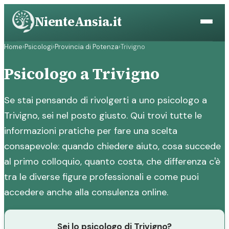
Vai
NienteAnsia.it
al
contenuto
Home
›
Psicologi
›
Provincia di Potenza
›
Trivigno
Psicologo a Trivigno
Se stai pensando di rivolgerti a uno psicologo a
Trivigno, sei nel posto giusto. Qui trovi tutte le
informazioni pratiche per fare una scelta
consapevole: quando chiedere aiuto, cosa succede
al primo colloquio, quanto costa, che differenza c'è
tra le diverse figure professionali e come puoi
accedere anche alla consulenza online.
Sei lo psicologo di Trivigno?