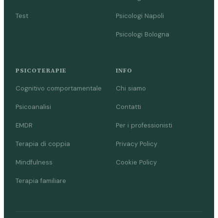
Test
Psicologi Napoli
Psicologi Bologna
PSICOTERAPIE
INFO
Cognitivo comportamentale
Chi siamo
Psicoanalisi
Contatti
EMDR
Per i professionisti
Terapia di coppia
Privacy Policy
Mindfulness
Cookie Policy
Terapia familiare