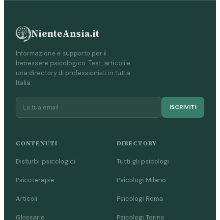
NienteAnsia.it
Informazione e supporto per il
benessere psicologico. Test, articoli e
una directory di professionisti in tutta
Italia.
ISCRIVITI
CONTENUTI
DIRECTORY
Disturbi psicologici
Tutti gli psicologi
Psicoterapie
Psicologi Milano
Articoli
Psicologi Roma
Glossario
Psicologi Torino