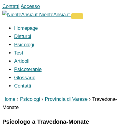
Vai
Contatti
Accesso
al
NienteAnsia.it
contenuto
Homepage
Disturbi
Psicologi
Test
Articoli
Psicoterapie
Glossario
Contatti
Home
›
Psicologi
›
Provincia di Varese
›
Travedona-
Monate
Psicologo a Travedona-Monate