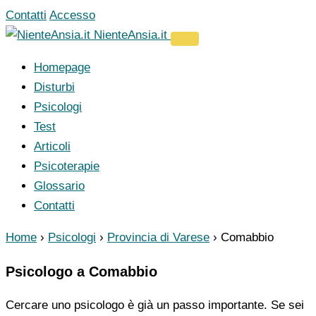
Vai
Contatti
Accesso
al
NienteAnsia.it
contenuto
Homepage
Disturbi
Psicologi
Test
Articoli
Psicoterapie
Glossario
Contatti
Home
›
Psicologi
›
Provincia di Varese
›
Comabbio
Psicologo a Comabbio
Cercare uno psicologo è già un passo importante. Se sei