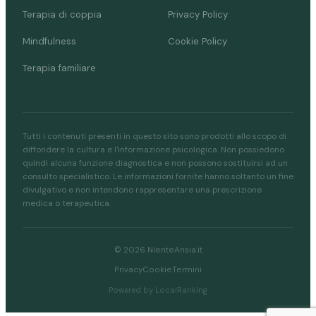
Terapia di coppia
Privacy Policy
Mindfulness
Cookie Policy
Terapia familiare
Tutti i contenuti presenti in questo sito sono prodotti allo scopo di
diffondere la cultura e l'informazione psicologica. Non possiedono
quindi alcuna funzione diagnostica e non possono sostituirsi ad un
consulto specialistico. Le informazioni fornite hanno soltanto un fine
divulgativo e non intendono rappresentare una prescrizione
medica o terapeutica.
© 2026 NienteAnsia.it
Privacy
Cookie
Termini
Powered by LocalRanking