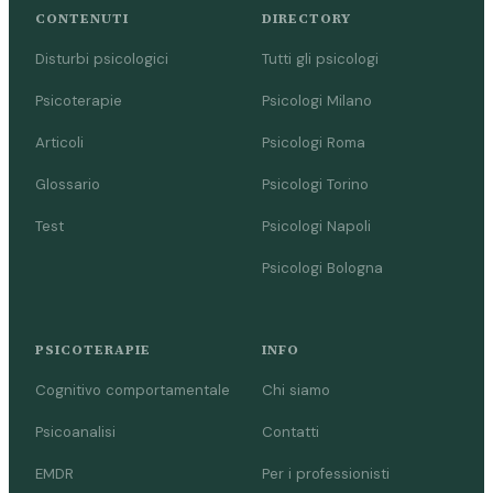
CONTENUTI
DIRECTORY
Disturbi psicologici
Tutti gli psicologi
Psicoterapie
Psicologi Milano
Articoli
Psicologi Roma
Glossario
Psicologi Torino
Test
Psicologi Napoli
Psicologi Bologna
PSICOTERAPIE
INFO
Cognitivo comportamentale
Chi siamo
Psicoanalisi
Contatti
EMDR
Per i professionisti