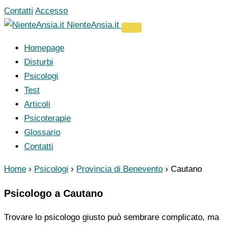
Vai
Contatti
Accesso
al
NienteAnsia.it
contenuto
Homepage
Disturbi
Psicologi
Test
Articoli
Psicoterapie
Glossario
Contatti
Home
›
Psicologi
›
Provincia di Benevento
›
Cautano
Psicologo a Cautano
Trovare lo psicologo giusto può sembrare complicato, ma