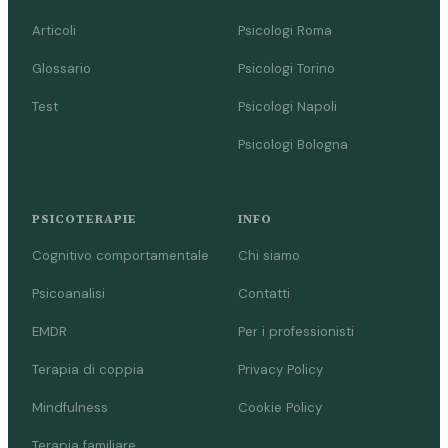
Articoli
Psicologi Roma
Glossario
Psicologi Torino
Test
Psicologi Napoli
Psicologi Bologna
PSICOTERAPIE
INFO
Cognitivo comportamentale
Chi siamo
Psicoanalisi
Contatti
EMDR
Per i professionisti
Terapia di coppia
Privacy Policy
Mindfulness
Cookie Policy
Terapia familiare