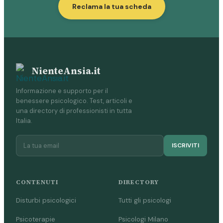
Reclama la tua scheda
NienteAnsia.it
Informazione e supporto per il
benessere psicologico. Test, articoli e
una directory di professionisti in tutta
Italia.
ISCRIVITI
CONTENUTI
DIRECTORY
Disturbi psicologici
Tutti gli psicologi
Psicoterapie
Psicologi Milano