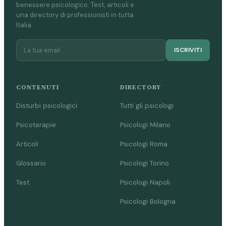
benessere psicologico. Test, articoli e
una directory di professionisti in tutta
Italia.
ISCRIVITI
CONTENUTI
DIRECTORY
Disturbi psicologici
Tutti gli psicologi
Psicoterapie
Psicologi Milano
Articoli
Psicologi Roma
Glossario
Psicologi Torino
Test
Psicologi Napoli
Psicologi Bologna