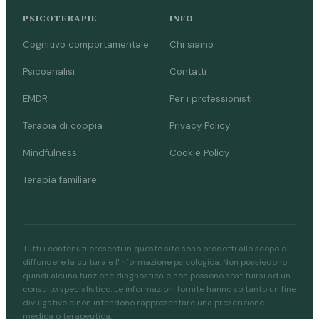
PSICOTERAPIE
INFO
Cognitivo comportamentale
Chi siamo
Psicoanalisi
Contatti
EMDR
Per i professionisti
Terapia di coppia
Privacy Policy
Mindfulness
Cookie Policy
Terapia familiare
Tutti i contenuti presenti in questo sito sono prodotti allo scopo di
diffondere la cultura e l'informazione psicologica. Non possiedono
quindi alcuna funzione diagnostica e non possono sostituirsi ad un
consulto specialistico. Le informazioni fornite hanno soltanto un fine
divulgativo e non intendono rappresentare una prescrizione
medica o terapeutica.