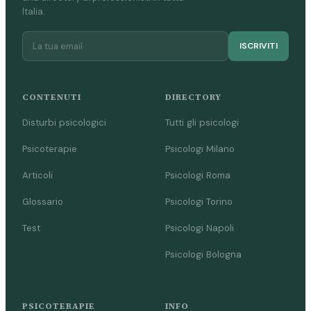
Italia.
ISCRIVITI
CONTENUTI
DIRECTORY
Disturbi psicologici
Tutti gli psicologi
Psicoterapie
Psicologi Milano
Articoli
Psicologi Roma
Glossario
Psicologi Torino
Test
Psicologi Napoli
Psicologi Bologna
PSICOTERAPIE
INFO