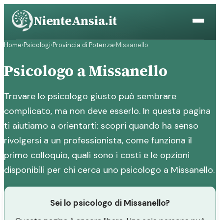
Vai
NienteAnsia.it
al
contenuto
Home
›
Psicologi
›
Provincia di Potenza
›
Missanello
Psicologo a Missanello
Trovare lo psicologo giusto può sembrare
complicato, ma non deve esserlo. In questa pagina
ti aiutiamo a orientarti: scopri quando ha senso
rivolgersi a un professionista, come funziona il
primo colloquio, quali sono i costi e le opzioni
disponibili per chi cerca uno psicologo a Missanello.
Sei lo psicologo di Missanello?