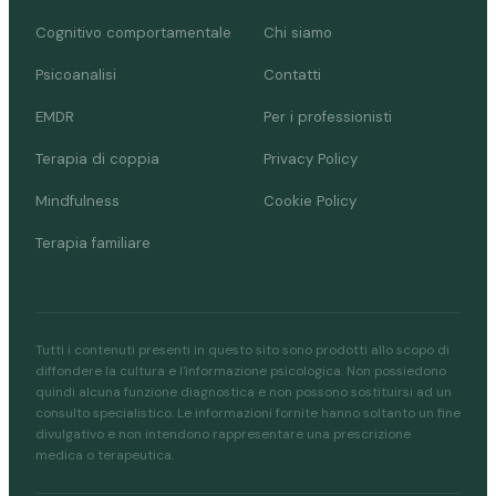
Cognitivo comportamentale
Chi siamo
Psicoanalisi
Contatti
EMDR
Per i professionisti
Terapia di coppia
Privacy Policy
Mindfulness
Cookie Policy
Terapia familiare
Tutti i contenuti presenti in questo sito sono prodotti allo scopo di
diffondere la cultura e l'informazione psicologica. Non possiedono
quindi alcuna funzione diagnostica e non possono sostituirsi ad un
consulto specialistico. Le informazioni fornite hanno soltanto un fine
divulgativo e non intendono rappresentare una prescrizione
medica o terapeutica.