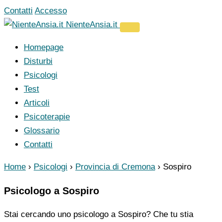
Vai
Contatti
Accesso
al
NienteAnsia.it
contenuto
Homepage
Disturbi
Psicologi
Test
Articoli
Psicoterapie
Glossario
Contatti
Home
›
Psicologi
›
Provincia di Cremona
›
Sospiro
Psicologo a Sospiro
Stai cercando uno psicologo a Sospiro? Che tu stia