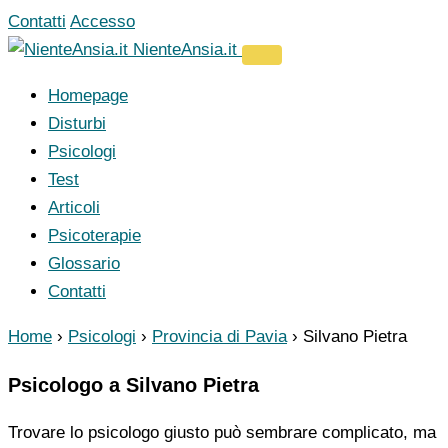
Vai
Contatti
Accesso
al
NienteAnsia.it
contenuto
Homepage
Disturbi
Psicologi
Test
Articoli
Psicoterapie
Glossario
Contatti
Home
›
Psicologi
›
Provincia di Pavia
›
Silvano Pietra
Psicologo a Silvano Pietra
Trovare lo psicologo giusto può sembrare complicato, ma