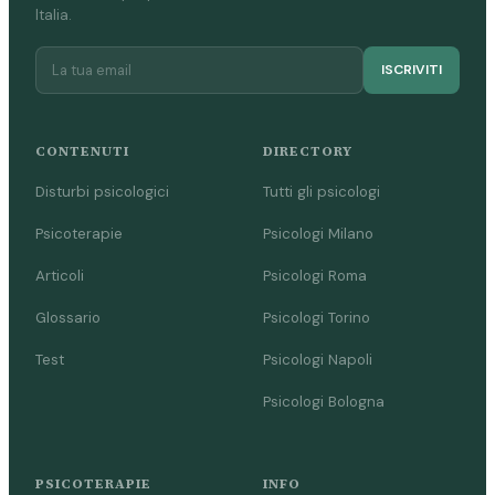
Italia.
ISCRIVITI
CONTENUTI
DIRECTORY
Disturbi psicologici
Tutti gli psicologi
Psicoterapie
Psicologi Milano
Articoli
Psicologi Roma
Glossario
Psicologi Torino
Test
Psicologi Napoli
Psicologi Bologna
PSICOTERAPIE
INFO