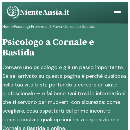
Vai
NienteAnsia.it
al
contenuto
Home
›
Psicologi
›
Provincia di Pavia
›
Cornale e Bastida
Psicologo a Cornale e
Bastida
Cercare uno psicologo è già un passo importante.
Se sei arrivato su questa pagina è perché qualcosa
nella tua vita ti sta portando a cercare un aiuto
professionale — e fai bene. Qui trovi le informazioni
che ti servono per muoverti con sicurezza: come
scegliere, cosa aspettarti dal primo incontro,
quanto costa e quali opzioni hai a disposizione a
Cornale e Bastida e online.