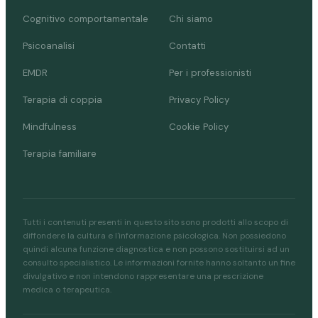
Cognitivo comportamentale
Chi siamo
Psicoanalisi
Contatti
EMDR
Per i professionisti
Terapia di coppia
Privacy Policy
Mindfulness
Cookie Policy
Terapia familiare
Tutti i contenuti presenti in questo sito sono prodotti allo scopo di
diffondere la cultura e l'informazione psicologica. Non possiedono
quindi alcuna funzione diagnostica e non possono sostituirsi ad un
consulto specialistico. Le informazioni fornite hanno soltanto un fine
divulgativo e non intendono rappresentare una prescrizione
medica o terapeutica.