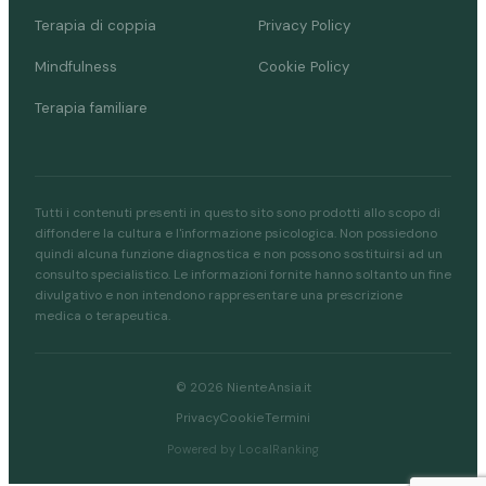
Terapia di coppia
Privacy Policy
Mindfulness
Cookie Policy
Terapia familiare
Tutti i contenuti presenti in questo sito sono prodotti allo scopo di
diffondere la cultura e l'informazione psicologica. Non possiedono
quindi alcuna funzione diagnostica e non possono sostituirsi ad un
consulto specialistico. Le informazioni fornite hanno soltanto un fine
divulgativo e non intendono rappresentare una prescrizione
medica o terapeutica.
© 2026 NienteAnsia.it
Privacy
Cookie
Termini
Powered by LocalRanking