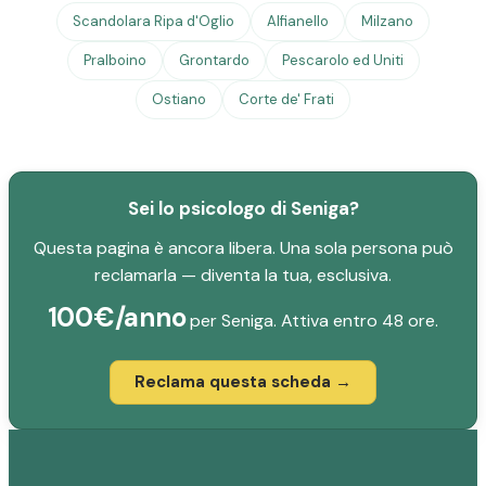
Scandolara Ripa d'Oglio
Alfianello
Milzano
Pralboino
Grontardo
Pescarolo ed Uniti
Ostiano
Corte de' Frati
Sei lo psicologo di Seniga?
Questa pagina è ancora libera. Una sola persona può
reclamarla — diventa la tua, esclusiva.
100€/anno
per Seniga. Attiva entro 48 ore.
Reclama questa scheda →