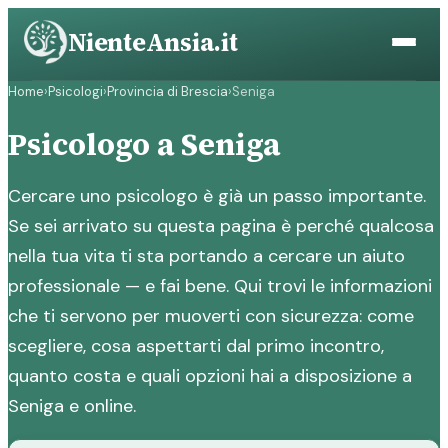
Vai
NienteAnsia.it
al
contenuto
Home
›
Psicologi
›
Provincia di Brescia
›
Seniga
Psicologo a Seniga
Cercare uno psicologo è già un passo importante.
Se sei arrivato su questa pagina è perché qualcosa
nella tua vita ti sta portando a cercare un aiuto
professionale — e fai bene. Qui trovi le informazioni
che ti servono per muoverti con sicurezza: come
scegliere, cosa aspettarti dal primo incontro,
quanto costa e quali opzioni hai a disposizione a
Seniga e online.