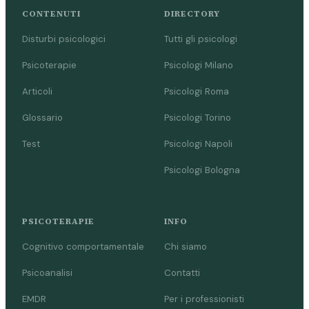
CONTENUTI
DIRECTORY
Disturbi psicologici
Tutti gli psicologi
Psicoterapie
Psicologi Milano
Articoli
Psicologi Roma
Glossario
Psicologi Torino
Test
Psicologi Napoli
Psicologi Bologna
PSICOTERAPIE
INFO
Cognitivo comportamentale
Chi siamo
Psicoanalisi
Contatti
EMDR
Per i professionisti