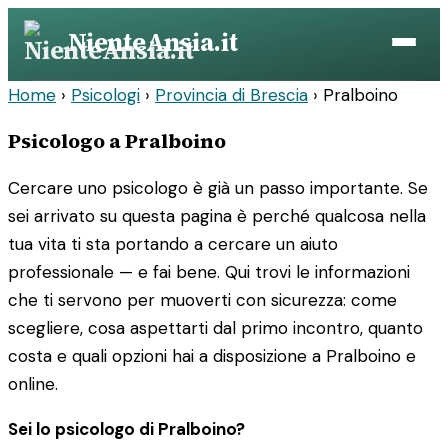
Vai
NienteAnsia.it
al
contenuto
Home
›
Psicologi
›
Provincia di Brescia
›
Pralboino
Psicologo a Pralboino
Cercare uno psicologo è già un passo importante. Se
sei arrivato su questa pagina è perché qualcosa nella
tua vita ti sta portando a cercare un aiuto
professionale — e fai bene. Qui trovi le informazioni
che ti servono per muoverti con sicurezza: come
scegliere, cosa aspettarti dal primo incontro, quanto
costa e quali opzioni hai a disposizione a Pralboino e
online.
Sei lo psicologo di Pralboino?