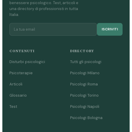
benessere psicologico. Test, articoli e
una directory di professionisti in tutta
Italia.
ISCRIVITI
CONTENUTI
DIRECTORY
Disturbi psicologici
Tutti gli psicologi
Psicoterapie
Psicologi Milano
Articoli
Psicologi Roma
Glossario
Psicologi Torino
Test
Psicologi Napoli
Psicologi Bologna