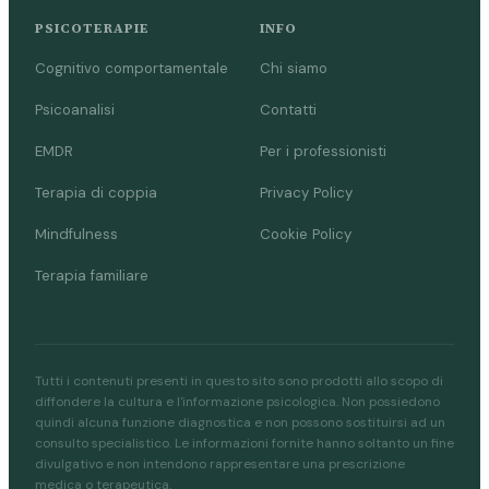
PSICOTERAPIE
INFO
Cognitivo comportamentale
Chi siamo
Psicoanalisi
Contatti
EMDR
Per i professionisti
Terapia di coppia
Privacy Policy
Mindfulness
Cookie Policy
Terapia familiare
Tutti i contenuti presenti in questo sito sono prodotti allo scopo di
diffondere la cultura e l'informazione psicologica. Non possiedono
quindi alcuna funzione diagnostica e non possono sostituirsi ad un
consulto specialistico. Le informazioni fornite hanno soltanto un fine
divulgativo e non intendono rappresentare una prescrizione
medica o terapeutica.