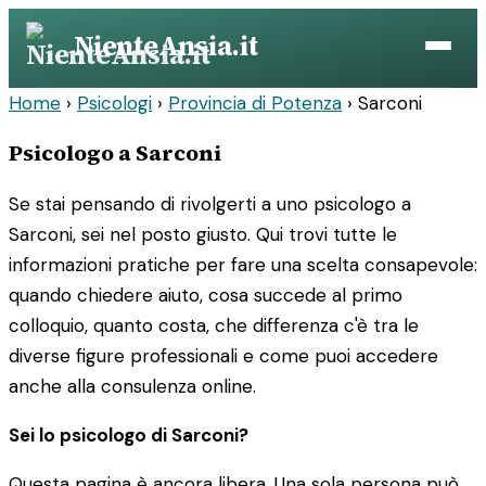
Vai
NienteAnsia.it
al
contenuto
Home
›
Psicologi
›
Provincia di Potenza
›
Sarconi
Psicologo a Sarconi
Se stai pensando di rivolgerti a uno psicologo a
Sarconi, sei nel posto giusto. Qui trovi tutte le
informazioni pratiche per fare una scelta consapevole:
quando chiedere aiuto, cosa succede al primo
colloquio, quanto costa, che differenza c'è tra le
diverse figure professionali e come puoi accedere
anche alla consulenza online.
Sei lo psicologo di Sarconi?
Questa pagina è ancora libera. Una sola persona può