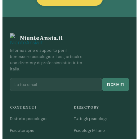
NienteAnsia.it
Informazione e supporto per il
benessere psicologico. Test, articoli e
una directory di professionisti in tutta
Italia.
ISCRIVITI
CONTENUTI
DIRECTORY
Disturbi psicologici
Tutti gli psicologi
Psicoterapie
Psicologi Milano