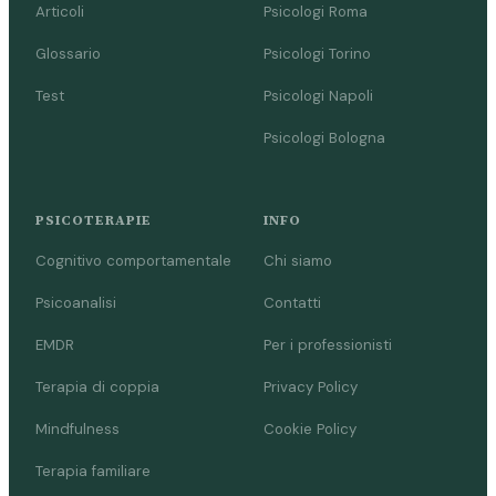
Articoli
Psicologi Roma
Glossario
Psicologi Torino
Test
Psicologi Napoli
Psicologi Bologna
PSICOTERAPIE
INFO
Cognitivo comportamentale
Chi siamo
Psicoanalisi
Contatti
EMDR
Per i professionisti
Terapia di coppia
Privacy Policy
Mindfulness
Cookie Policy
Terapia familiare