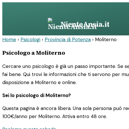
Vai
al
contenuto
NienteAnsia.it
Home
›
Psicologi
›
Provincia di Potenza
›
Moliterno
Psicologo a Moliterno
Cercare uno psicologo è già un passo importante. Se sei
fai bene. Qui trovi le informazioni che ti servono per m
disposizione a Moliterno e online.
Sei lo psicologo di Moliterno?
Questa pagina è ancora libera. Una sola persona può rec
100€/anno
per Moliterno. Attiva entro 48 ore.