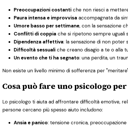
Preoccupazioni costanti
che non riesci a mettere
Paura intensa e improvvisa
accompagnata da sintom
Umore basso per settimane
, con la sensazione c
Conflitti di coppia
che si ripetono sempre uguali 
Dipendenza affettiva
: la sensazione di non poter s
Difficoltà sessuali
che creano disagio a te o alla t
Un evento che ti ha segnato
: una perdita, un tra
Non esiste un livello minimo di sofferenza per "meritare" 
Cosa può fare uno psicologo per
Lo psicologo ti aiuta ad affrontare difficoltà emotive, re
persone cercano più spesso aiuto includono:
Ansia e panico
: tensione cronica, preoccupazione in