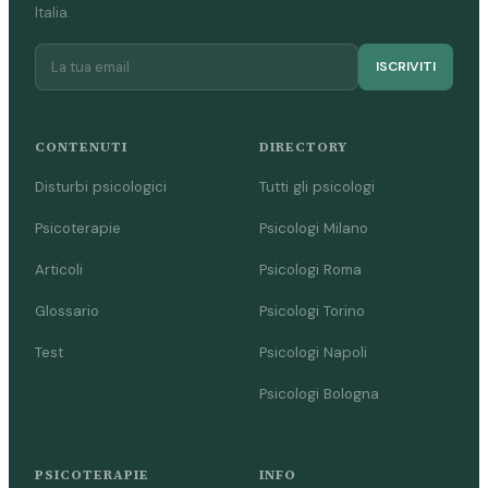
Italia.
ISCRIVITI
CONTENUTI
DIRECTORY
Disturbi psicologici
Tutti gli psicologi
Psicoterapie
Psicologi Milano
Articoli
Psicologi Roma
Glossario
Psicologi Torino
Test
Psicologi Napoli
Psicologi Bologna
PSICOTERAPIE
INFO