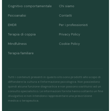
Cognitivo comportamentale
Chi siamo
Psicoanalisi
Contatti
EMDR
Per i professionisti
Terapia di coppia
Privacy Policy
Mindfulness
Cookie Policy
Terapia familiare
Tutti i contenuti presenti in questo sito sono prodotti allo scopo di
diffondere la cultura e l'informazione psicologica. Non possiedono
quindi alcuna funzione diagnostica e non possono sostituirsi ad un
consulto specialistico. Le informazioni fornite hanno soltanto un fine
divulgativo e non intendono rappresentare una prescrizione
medica o terapeutica.