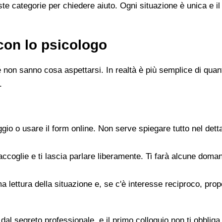
e categorie per chiedere aiuto. Ogni situazione è unica e il
con lo psicologo
 non sanno cosa aspettarsi. In realtà è più semplice di quanto
.
gio o usare il form online. Non serve spiegare tutto nel det
accoglie e ti lascia parlare liberamente. Ti farà alcune doman
rima lettura della situazione e, se c'è interesse reciproco, p
dal segreto professionale, e il primo colloquio non ti obbliga