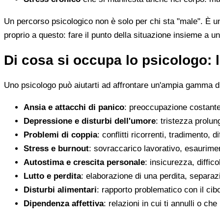
Un percorso psicologico non è solo per chi sta "male". È u
proprio a questo: fare il punto della situazione insieme a un
Di cosa si occupa lo psicologo: l
Uno psicologo può aiutarti ad affrontare un'ampia gamma di 
Ansia e attacchi di panico
: preoccupazione costante,
Depressione e disturbi dell'umore
: tristezza prolun
Problemi di coppia
: conflitti ricorrenti, tradimento, 
Stress e burnout
: sovraccarico lavorativo, esaurimen
Autostima e crescita personale
: insicurezza, diffic
Lutto e perdita
: elaborazione di una perdita, separaz
Disturbi alimentari
: rapporto problematico con il cib
Dipendenza affettiva
: relazioni in cui ti annulli o c