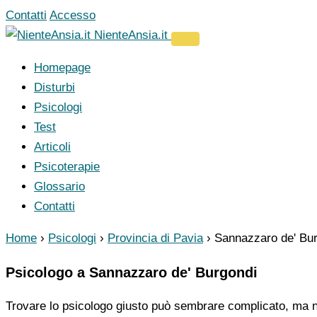
Vai
Contatti
Accesso
al
NienteAnsia.it
contenuto
Homepage
Disturbi
Psicologi
Test
Articoli
Psicoterapie
Glossario
Contatti
Home
›
Psicologi
›
Provincia di Pavia
›
Sannazzaro de' Bu
Psicologo a Sannazzaro de' Burgondi
Trovare lo psicologo giusto può sembrare complicato, ma no