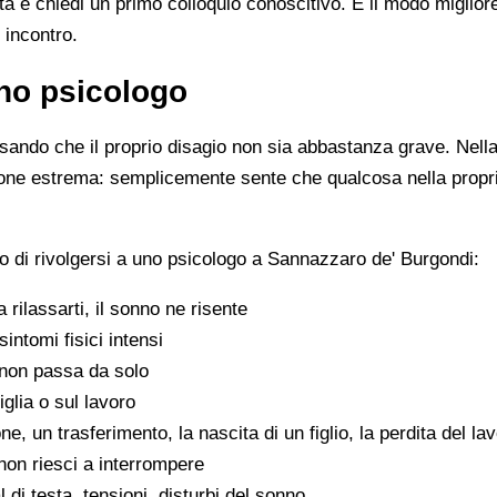
ista e chiedi un primo colloquio conoscitivo. È il modo miglio
 incontro.
no psicologo
ando che il proprio disagio non sia abbastanza grave. Nella 
zione estrema: semplicemente sente che qualcosa nella propr
 di rivolgersi a uno psicologo a Sannazzaro de' Burgondi:
 a rilassarti, il sonno ne risente
sintomi fisici intensi
non passa da solo
iglia o sul lavoro
e, un trasferimento, la nascita di un figlio, la perdita del la
on riesci a interrompere
di testa, tensioni, disturbi del sonno