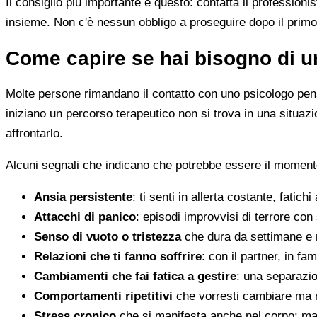
Il consiglio più importante è questo: contatta il profession
insieme. Non c'è nessun obbligo a proseguire dopo il primo
Come capire se hai bisogno di u
Molte persone rimandano il contatto con uno psicologo pens
iniziano un percorso terapeutico non si trova in una situa
affrontarlo.
Alcuni segnali che indicano che potrebbe essere il momento
Ansia persistente
: ti senti in allerta costante, fatichi
Attacchi di panico
: episodi improvvisi di terrore con 
Senso di vuoto o tristezza
che dura da settimane e 
Relazioni che ti fanno soffrire
: con il partner, in fam
Cambiamenti che fai fatica a gestire
: una separazion
Comportamenti ripetitivi
che vorresti cambiare ma n
Stress cronico
che si manifesta anche nel corpo: mal 