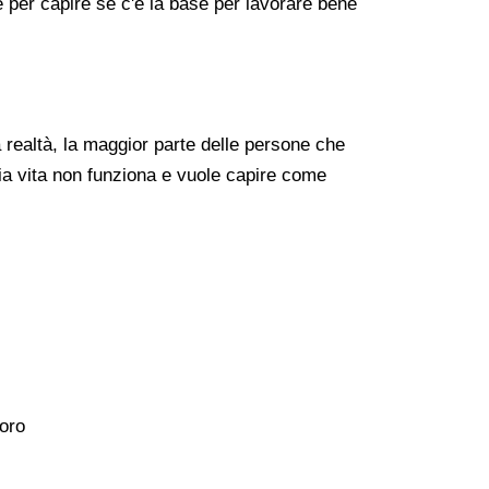
re per capire se c'è la base per lavorare bene
realtà, la maggior parte delle persone che
ia vita non funziona e vuole capire come
voro