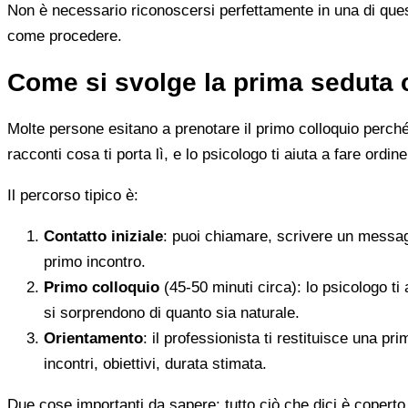
Non è necessario riconoscersi perfettamente in una di quest
come procedere.
Come si svolge la prima seduta 
Molte persone esitano a prenotare il primo colloquio perché
racconti cosa ti porta lì, e lo psicologo ti aiuta a fare ordine
Il percorso tipico è:
Contatto iniziale
: puoi chiamare, scrivere un messag
primo incontro.
Primo colloquio
(45-50 minuti circa): lo psicologo ti 
si sorprendono di quanto sia naturale.
Orientamento
: il professionista ti restituisce una p
incontri, obiettivi, durata stimata.
Due cose importanti da sapere: tutto ciò che dici è coperto 