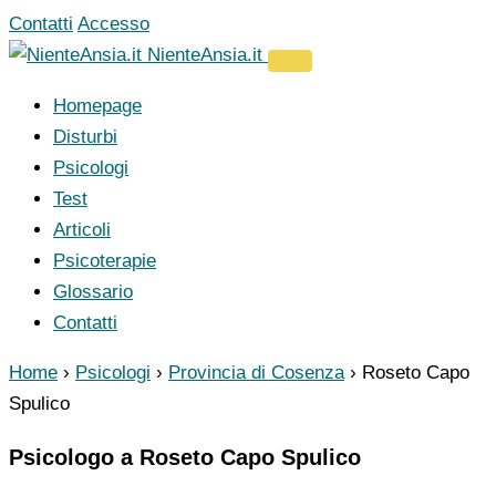
Vai
Contatti
Accesso
al
NienteAnsia.it
contenuto
Homepage
Disturbi
Psicologi
Test
Articoli
Psicoterapie
Glossario
Contatti
Home
›
Psicologi
›
Provincia di Cosenza
›
Roseto Capo
Spulico
Psicologo a Roseto Capo Spulico